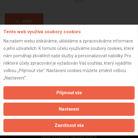
ZPĚT
Tento web využívá soubory cookies
Na našem webu získáváme, ukládáme a zpracováváme informace
Aktualizováno z portálu ARES dne 10.01.2025 22:24:29
o jeho uživatelích. K tomuto účelu využíváme soubory cookies, které
nám pomáhají zkvalitnit naše služby a personalizovat nabídky. Pro
některé účely zpracování je vyžadován Váš souhlas, který vyjádříte
volbou „Přijmout vše“. Nastavení cookies můžete změnit volbou
„Nastavení“.
Důležité informace
Naše firmy a řemeslníci
Přijmout vše
Zpracování a ochrana osobních údajů
Zásady pro používání souborů cookie
Nastavení
Obchodní podmínky (zprostředkování)
Obchodní podmínky (rozpočtování)
Zamítnout vše
Reference
Naše excelové tabulky online