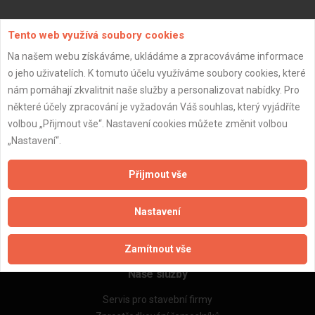
Aktualizováno z portálu ARES dne 04.01.2024 17:45:06
Tento web využívá soubory cookies
Na našem webu získáváme, ukládáme a zpracováváme informace
o jeho uživatelích. K tomuto účelu využíváme soubory cookies, které
nám pomáhají zkvalitnit naše služby a personalizovat nabídky. Pro
některé účely zpracování je vyžadován Váš souhlas, který vyjádříte
Důležité informace
volbou „Přijmout vše“. Nastavení cookies můžete změnit volbou
Naše firmy a řemeslníci
„Nastavení“.
Zpracování a ochrana osobních údajů
Zásady pro používání souborů cookie
Přijmout vše
Obchodní podmínky (zprostředkování)
Obchodní podmínky (rozpočtování)
Nastavení
Reference
Naše excelové tabulky online
Zamítnout vše
Naše služby
Servis pro stavební firmy