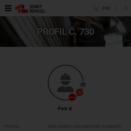
0 Kč
PROFIL Č. 730
Petr K.
Profese:
úklid, zedníci, sádrokartonáři, instalatéři,