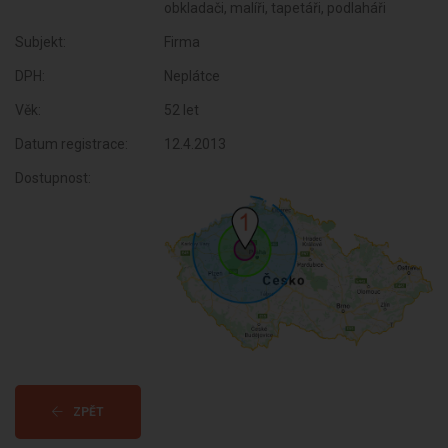
obkladači, malíři, tapetáři, podlaháři
Subjekt:
Firma
DPH:
Neplátce
Věk:
52 let
Datum registrace:
12.4.2013
Dostupnost:
ZPĚT