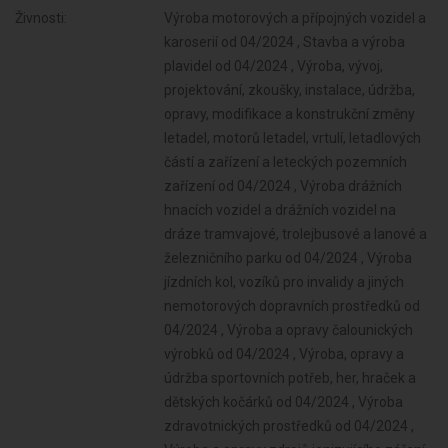
Živnosti:
Výroba motorových a přípojných vozidel a karoserií od 04/2024 , Stavba a výroba plavidel od 04/2024 , Výroba, vývoj, projektování, zkoušky, instalace, údržba, opravy, modifikace a konstrukční změny letadel, motorů letadel, vrtulí, letadlových částí a zařízení a leteckých pozemních zařízení od 04/2024 , Výroba drážních hnacích vozidel a drážních vozidel na dráze tramvajové, trolejbusové a lanové a železničního parku od 04/2024 , Výroba jízdních kol, vozíků pro invalidy a jiných nemotorových dopravních prostředků od 04/2024 , Výroba a opravy čalounických výrobků od 04/2024 , Výroba, opravy a údržba sportovních potřeb, her, hraček a dětských kočárků od 04/2024 , Výroba zdravotnických prostředků od 04/2024 , Výroba a opravy zdrojů ionizujícího záření od 04/2024 , Výroba školních a kancelářských potřeb, kromě výrobků z papíru, výroba bižuterie, kartáčnického a konfekčního zboží, deštníků, upomínkových předmětů od 04/2024 , Výroba dalších výrobků zpracovatelského průmyslu od 04/2024 , Poskytování služeb pro zemědělství, zahradnictví, rybníkářství, lesnictví a myslivost od 04/2024 , Činnost odborného lesního hospodáře a vyhotovování lesních hospodářských plánů a osnov od 04/2024 , Zpracování dřeva, výroba dřevěných, korkových, proutěných a slaměných výrobků od 04/2024 , Diagnostická, zkušební a poradenská činnost v ochraně rostlin a ošetřování rostlin, rostlinných produktů, objektů a půdy proti škodlivým organismům přípravky na ochranu rostlin nebo biocidními přípravky od 04/2024 , Výroba vlákniny, papíru a lepenky a zboží z těchto materiálů od 04/2024 , Vydavatelské činnosti, polygrafická výroba, knihařské a kopírovací práce od 04/2024 , Nakládání s reprodukčním materiálem lesních dřevin od 04/2024 , Chov zvířat a jejich výcvik (s výjimkou živočišné výroby) od 04/2024 , Výroba, rozmnožování, distribuce, prodej, pronájem zvukových a zvukově-obrazových záznamů a výroba nenahraných nosičů údajů a záznamů od 04/2024 , Úprava nerostů, dobývání rašeliny a bahna od 04/2024 , Výroba koksu, surového dehtu a jiných pevných paliv od 04/2024 , Výroba chemických látek a chemických směsí nebo předmětů a kosmetických přípravků od 04/2024 , Výroba hnojiv od 04/2024 , Výroba plastových a pryžových výrobků od 04/2024 , Výroba a zpracování skla od 04/2024 , Výroba stavebních hmot, porcelánových, keramických a sádrových výrobků od 04/2024 , Výroba brusiv a ostatních minerálních nekovových výrobků od 04/2024 , Broušení technického a šperkového kamene od 04/2024 , Výroba a hutní zpracování železa, drahých a neželezných kovů a jejich slitin od 04/2024 , Výroba kovových konstrukcí a kovodělných výrobků od 04/2024 , Umělecko-řemeslné zpracování kovů od 04/2024 , Povrchové úpravy a svařování kovů a dalších materiálů od 04/2024 , Výroba měřicích, zkušebních, navigačních, optických a fotografických přístrojů a zařízení od 04/2024 , Výroba elektronických součástek, elektrických zařízení a výroba a opravy elektrických strojů, přístrojů a elektronických zařízení pracujících na malém napětí od 04/2024 , Výroba neelektrických zařízení pro domácnost od 04/2024 , Výroba strojů a zařízení od 04/2024 , Provozování vodovodů a kanalizací a úprava a rozvod vody od 04/2024 , Nakládání s odpady (vyjma nebezpečných) od 04/2024 , Přípravné a dokončovací stavební práce, specializované stavební činnosti od 04/2024 , Sklenářské práce, rámování a paspartování od 04/2024 , Zprostředkování obchodu a služeb od 04/2024 , Velkoobchod a maloobchod od 04/2024 , Zastavárenská činnost a maloobchod s použitým zbožím od 04/2024 , Údržba motorových vozidel a jejich příslušenství od 04/2024 , Potrubní a pozemní doprava (vyjma železniční a silniční motorové dopravy) od 04/2024 , Skladování, balení zboží, manipulace s nákladem a technické činnosti v dopravě od 04/2024 , Zasilatelství a zastupování v celním řízení od 04/2024 , Poskytování software, poradenství v oblasti informačních technologií, zpracování dat, hostingové a související činnosti a webové portály od 04/2024 , Činnost informačních a zpravodajských kanceláří od 04/2024 , Nákup, prodej, správa a údržba nemovitostí