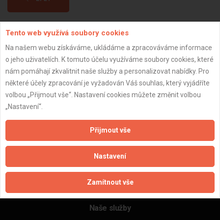
Tento web využívá soubory cookies
Aktualizováno z portálu ARES dne 11.01.2025 14:11:22
Na našem webu získáváme, ukládáme a zpracováváme informace
o jeho uživatelích. K tomuto účelu využíváme soubory cookies, které
nám pomáhají zkvalitnit naše služby a personalizovat nabídky. Pro
některé účely zpracování je vyžadován Váš souhlas, který vyjádříte
Důležité informace
volbou „Přijmout vše“. Nastavení cookies můžete změnit volbou
„Nastavení“.
Naše firmy a řemeslníci
Zpracování a ochrana osobních údajů
Přijmout vše
Zásady pro používání souborů cookie
Obchodní podmínky (zprostředkování)
Nastavení
Obchodní podmínky (rozpočtování)
Reference
Zamítnout vše
Naše excelové tabulky online
Naše služby