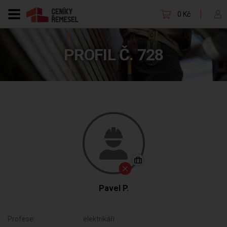
0 Kč
PROFIL Č. 728
Pavel P.
Profese:
elektrikáři