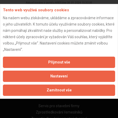
Aktualizováno z portálu ARES dne 04.01.2024 15:30:09
Tento web využívá soubory cookies
Na našem webu získáváme, ukládáme a zpracováváme informace
o jeho uživatelích. K tomuto účelu využíváme soubory cookies, které
nám pomáhají zkvalitnit naše služby a personalizovat nabídky. Pro
Důležité informace
některé účely zpracování je vyžadován Váš souhlas, který vyjádříte
volbou „Přijmout vše“. Nastavení cookies můžete změnit volbou
Naše firmy a řemeslníci
„Nastavení“.
Zpracování a ochrana osobních údajů
Zásady pro používání souborů cookie
Přijmout vše
Obchodní podmínky (zprostředkování)
Obchodní podmínky (rozpočtování)
Nastavení
Reference
Naše excelové tabulky online
Zamítnout vše
Naše služby
Servis pro stavební firmy
Zprostředkování řemeslníků