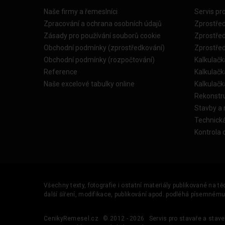
Naše firmy a řemeslníci
Servis pr
Zpracování a ochrana osobních údajů
Zprostře
Zásady pro používání souborů cookie
Zprostře
Obchodní podmínky (zprostředkování)
Zprostře
Obchodní podmínky (rozpočtování)
Kalkulačk
Reference
Kalkulač
Naše excelové tabulky online
Kalkulač
Rekonstr
Stavby a
Technick
Kontrola 
Všechny texty, fotografie i ostatní materiály publikované na t
další šíření, modifikace, publikování apod. podléhá písemném
CenikyRemesel.cz
© 2012 - 2026
Servis pro stavaře a stave