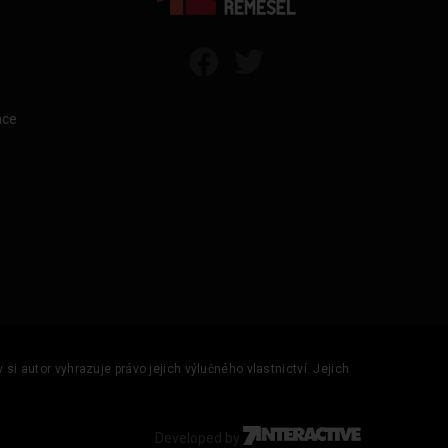
áce
si autor vyhrazuje právo jejich výlučného vlastnictví. Jejich
Developed by