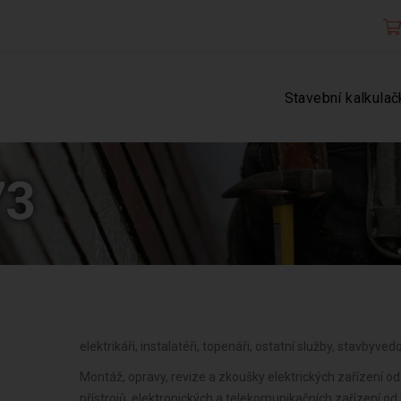
Stavební kalkulač
73
elektrikáři, instalatéři, topenáři, ostatní služby, stavbyve
Montáž, opravy, revize a zkoušky elektrických zařízení od 
přístrojů, elektronických a telekomunikačních zařízení od