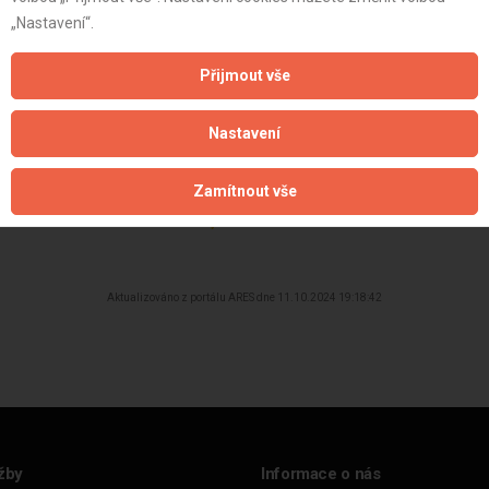
st:
„Nastavení“.
Přijmout vše
Nastavení
Zamítnout vše
Aktualizováno z portálu ARES dne 11.10.2024 19:18:42
žby
Informace o nás