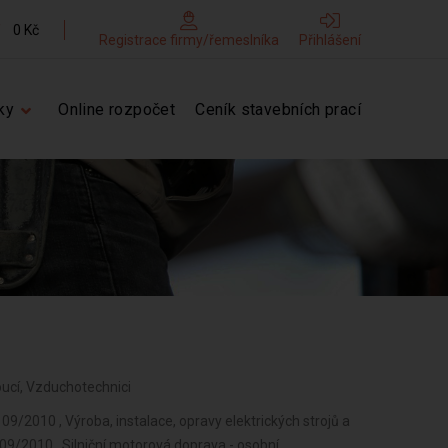
0 Kč
Registrace firmy/řemeslníka
Přihlášení
ky
Online rozpočet
Ceník stavebních prací
doucí, Vzduchotechnici
09/2010 , Výroba, instalace, opravy elektrických strojů a
 09/2010 , Silniční motorová doprava - osobní