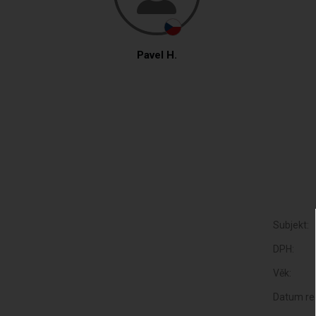
Pavel H.
Subjekt:
DPH:
Věk:
Datum reg