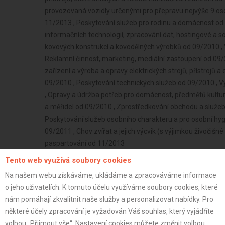
provozovaná vozidly určenými pro přepravu nejvýše 9 osob
11/2013 , Poskytování služeb pro rodinu a domácnost od 
informačních technologií, zpracování dat, hostingové a so
kovových konstrukcí a kovodělných výrobků od 09/2010 , 
Reklamní činnost, marketing, mediální zastoupení od 09/
zařízení a výroba a opravy elektrických strojů, přístrojů 
09/2010 , Poskytování technických služeb od 09/2010 , 
, Opravy a údržba potřeb pro domácnost, předmětů kultur
a měřidel od 09/2010 , Zprostředkování obchodu a služe
Poskytování služeb osobního charakteru a pro osobní hyg
09/2011 , Chov zvířat a jejich výcvik (s výjimkou živočiš
paspartování od 11/2013
Tento web využívá soubory cookies
OSVČ
Na našem webu získáváme, ukládáme a zpracováváme informace
Neplátce
o jeho uživatelích. K tomuto účelu využíváme soubory cookies, které
52 let
nám pomáhají zkvalitnit naše služby a personalizovat nabídky. Pro
istrace:
11.10.2024
některé účely zpracování je vyžadován Váš souhlas, který vyjádříte
volbou „Přijmout vše“. Nastavení cookies můžete změnit volbou