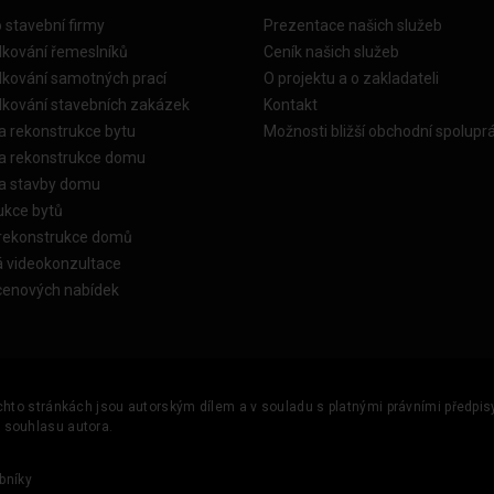
o stavební firmy
Prezentace našich služeb
dkování řemeslníků
Ceník našich služeb
dkování samotných prací
O projektu a o zakladateli
dkování stavebních zakázek
Kontakt
a rekonstrukce bytu
Možnosti bližší obchodní spolupr
ka rekonstrukce domu
ka stavby domu
ukce bytů
 rekonstrukce domů
á videokonzultace
cenových nabídek
ěchto stránkách jsou autorským dílem a v souladu s platnými právními předpisy 
u souhlasu autora.
bníky