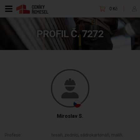
0 Kč
PROFIL Č. 7272
Miroslav S.
Profese:
tesaři, zedníci, sádrokartonáři, malíři,