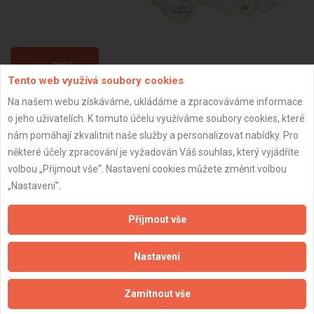
ZPĚT
Tento web využívá soubory cookies
Na našem webu získáváme, ukládáme a zpracováváme informace
Aktualizováno z portálu ARES dne 11.01.2025 14:53:00
o jeho uživatelích. K tomuto účelu využíváme soubory cookies, které
nám pomáhají zkvalitnit naše služby a personalizovat nabídky. Pro
některé účely zpracování je vyžadován Váš souhlas, který vyjádříte
volbou „Přijmout vše“. Nastavení cookies můžete změnit volbou
„Nastavení“.
Důležité informace
Přijmout vše
Naše firmy a řemeslníci
Zpracování a ochrana osobních údajů
Nastavení
Zásady pro používání souborů cookie
Obchodní podmínky (zprostředkování)
Zamítnout vše
Obchodní podmínky (rozpočtování)
Reference