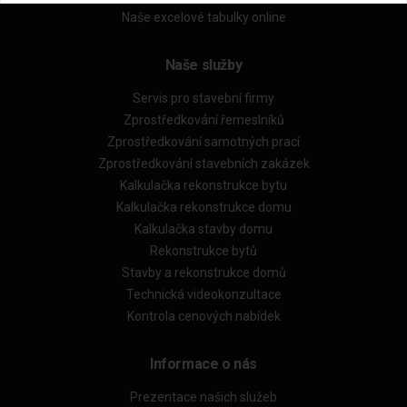
Naše excelové tabulky online
Naše služby
Servis pro stavební firmy
Zprostředkování řemeslníků
Zprostředkování samotných prací
Zprostředkování stavebních zakázek
Kalkulačka rekonstrukce bytu
Kalkulačka rekonstrukce domu
Kalkulačka stavby domu
Rekonstrukce bytů
Stavby a rekonstrukce domů
Technická videokonzultace
Kontrola cenových nabídek
Informace o nás
Prezentace našich služeb