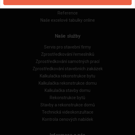
Obchodní podmínky (rozpočtování)
Reference
Naše excelové tabulky online
Naše služby
Servis pro stavební firmy
Zprostředkování řemeslníků
Zprostředkování samotných prací
Zprostředkování stavebních zakázek
Kalkulačka rekonstrukce bytu
Kalkulačka rekonstrukce domu
Kalkulačka stavby domu
Rekonstrukce bytů
Stavby a rekonstrukce domů
Technická videokonzultace
Kontrola cenových nabídek