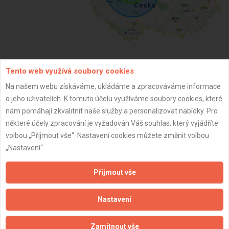
Tento web využívá soubory cookies
ZPĚT
Na našem webu získáváme, ukládáme a zpracováváme informace
o jeho uživatelích. K tomuto účelu využíváme soubory cookies, které
Aktualizováno z portálu ARES dne 11.01.2025 14:55:00
nám pomáhají zkvalitnit naše služby a personalizovat nabídky. Pro
některé účely zpracování je vyžadován Váš souhlas, který vyjádříte
volbou „Přijmout vše“. Nastavení cookies můžete změnit volbou
„Nastavení“.
Důležité informace
Přijmout vše
Naše firmy a řemeslníci
Nastavení
Zpracování a ochrana osobních údajů
Zásady pro používání souborů cookie
Zamítnout vše
Obchodní podmínky (zprostředkování)