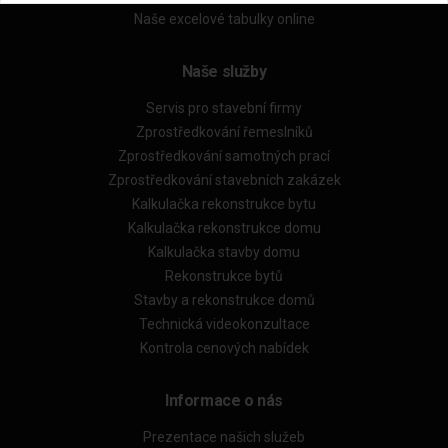
Naše excelové tabulky online
Naše služby
Servis pro stavební firmy
Zprostředkování řemeslníků
Zprostředkování samotných prací
Zprostředkování stavebních zakázek
Kalkulačka rekonstrukce bytu
Kalkulačka rekonstrukce domu
Kalkulačka stavby domu
Rekonstrukce bytů
Stavby a rekonstrukce domů
Technická videokonzultace
Kontrola cenových nabídek
Informace o nás
Prezentace našich služeb