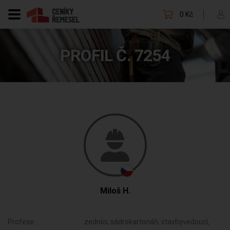
0 Kč
PROFIL Č. 7254
Miloš H.
Profese:
zedníci, sádrokartonáři, stavbyvedoucí,