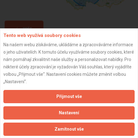
ZPĚT
Tento web využívá soubory cookies
Na našem webu získáváme, ukládáme a zpracováváme informace
Aktualizováno z portálu ARES dne 11.01.2025 14:55:08
o jeho uživatelích. K tomuto účelu využíváme soubory cookies, které
nám pomáhají zkvalitnit naše služby a personalizovat nabídky. Pro
některé účely zpracování je vyžadován Váš souhlas, který vyjádříte
volbou „Přijmout vše“. Nastavení cookies můžete změnit volbou
„Nastavení“.
Důležité informace
Přijmout vše
Naše firmy a řemeslníci
Zpracování a ochrana osobních údajů
Nastavení
Zásady pro používání souborů cookie
Obchodní podmínky (zprostředkování)
Zamítnout vše
Obchodní podmínky (rozpočtování)
Reference