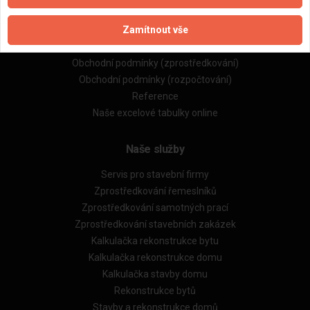
Naše firmy a řemeslníci
Zamítnout vše
Zpracování a ochrana osobních údajů
Zásady pro používání souborů cookie
Obchodní podmínky (zprostředkování)
Obchodní podmínky (rozpočtování)
Reference
Naše excelové tabulky online
Naše služby
Servis pro stavební firmy
Zprostředkování řemeslníků
Zprostředkování samotných prací
Zprostředkování stavebních zakázek
Kalkulačka rekonstrukce bytu
Kalkulačka rekonstrukce domu
Kalkulačka stavby domu
Rekonstrukce bytů
Stavby a rekonstrukce domů