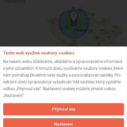
Dostupnost:
Tento web využívá soubory cookies
Na našem webu získáváme, ukládáme a zpracováváme informace
ZPĚT
o jeho uživatelích. K tomuto účelu využíváme soubory cookies, které
nám pomáhají zkvalitnit naše služby a personalizovat nabídky. Pro
některé účely zpracování je vyžadován Váš souhlas, který vyjádříte
Aktualizováno z portálu ARES dne 11.01.2025 14:55:53
volbou „Přijmout vše“. Nastavení cookies můžete změnit volbou
„Nastavení“.
Přijmout vše
Důležité informace
Nastavení