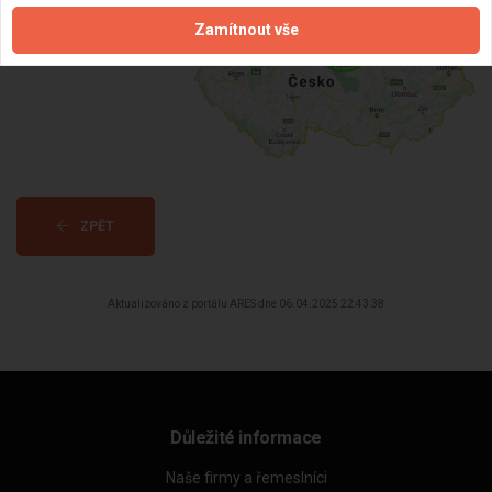
Zamítnout vše
ZPĚT
Aktualizováno z portálu ARES dne 06.04.2025 22:43:38
Důležité informace
Naše firmy a řemeslníci