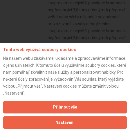
soupravami o největší povolené hmotnosti
nepřesahující 3,5 tuny určenými k přepravě
zvířat nebo věcí a nákladní mezinárodní
provozovaná vozidly nebo jízdními
soupravami o největší povolené hmotnosti
nepřesahující 2,5 tuny určenými k přepravě
zvířat nebo věcí, - osobní provozovaná
Tento web využívá soubory cookies
vozidly určenými pro přepravu nejvýše 9
Na našem webu získáváme, ukládáme a zpracováváme informace
osob včetně řidiče od 02/2019 , Provádění
o jeho uživatelích. K tomuto účelu využíváme soubory cookies, které
staveb, jejich změn a odstraňování od
nám pomáhají zkvalitnit naše služby a personalizovat nabídky. Pro
08/2023
některé účely zpracování je vyžadován Váš souhlas, který vyjádříte
Subjekt:
Firma s.r.o.
volbou „Přijmout vše“. Nastavení cookies můžete změnit volbou
DPH:
Neplátce
„Nastavení“.
Věk:
53 let
Přijmout vše
Datum registrace:
8.10.2024
Dostupnost:
Nastavení