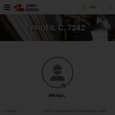
0 Kč
PROFIL Č. 7242
Nikolaj L.
Profese:
zedníci, sádrokartonáři, obkladači, malíři,