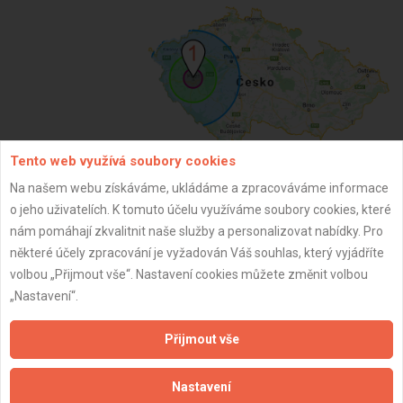
Tento web využívá soubory cookies
Na našem webu získáváme, ukládáme a zpracováváme informace
ZPĚT
o jeho uživatelích. K tomuto účelu využíváme soubory cookies, které
nám pomáhají zkvalitnit naše služby a personalizovat nabídky. Pro
některé účely zpracování je vyžadován Váš souhlas, který vyjádříte
Aktualizováno z portálu ARES dne 08.10.2024 16:16:29
volbou „Přijmout vše“. Nastavení cookies můžete změnit volbou
„Nastavení“.
Přijmout vše
Důležité informace
Nastavení