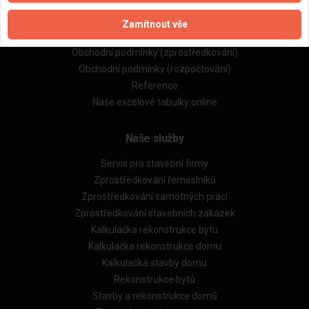
Naše firmy a řemeslníci
Zpracování a ochrana osobních údajů
Zamítnout vše
Zásady pro používání souborů cookie
Obchodní podmínky (zprostředkování)
Obchodní podmínky (rozpočtování)
Reference
Naše excelové tabulky online
Naše služby
Servis pro stavební firmy
Zprostředkování řemeslníků
Zprostředkování samotných prací
Zprostředkování stavebních zakázek
Kalkulačka rekonstrukce bytu
Kalkulačka rekonstrukce domu
Kalkulačka stavby domu
Rekonstrukce bytů
Stavby a rekonstrukce domů