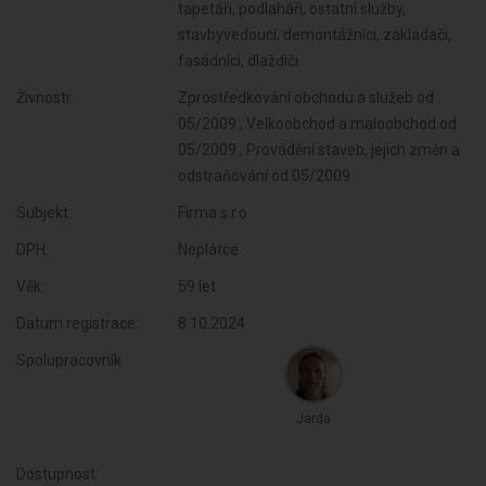
tapetáři, podlaháři, ostatní služby,
stavbyvedoucí, demontážníci, zakladači,
fasádníci, dlaždiči
Živnosti:
Zprostředkování obchodu a služeb od
05/2009 , Velkoobchod a maloobchod od
05/2009 , Provádění staveb, jejich změn a
odstraňování od 05/2009
Subjekt:
Firma s.r.o.
DPH:
Neplátce
Věk:
59 let
Datum registrace:
8.10.2024
Spolupracovník
Jarda
Dostupnost: