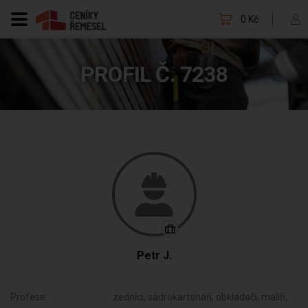
0 Kč
PROFIL Č. 7238
Petr J.
Profese:
zedníci, sádrokartonáři, obkladači, malíři,