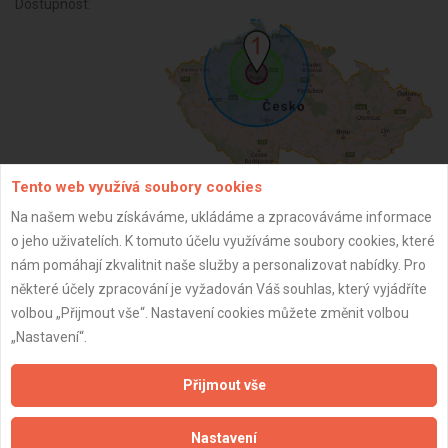
Dostupnost:
Tento web využívá soubory cookies
Na našem webu získáváme, ukládáme a zpracováváme informace
ZPĚT
o jeho uživatelích. K tomuto účelu využíváme soubory cookies, které
nám pomáhají zkvalitnit naše služby a personalizovat nabídky. Pro
některé účely zpracování je vyžadován Váš souhlas, který vyjádříte
Aktualizováno z portálu ARES dne 11.01.2025 16:21:13
volbou „Přijmout vše“. Nastavení cookies můžete změnit volbou
„Nastavení“.
Přijmout vše
Důležité informace
Nastavení