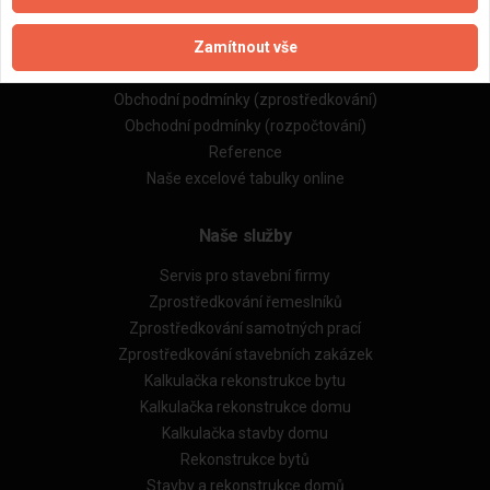
Naše firmy a řemeslníci
Zamítnout vše
Zpracování a ochrana osobních údajů
Zásady pro používání souborů cookie
Obchodní podmínky (zprostředkování)
Obchodní podmínky (rozpočtování)
Reference
Naše excelové tabulky online
Naše služby
Servis pro stavební firmy
Zprostředkování řemeslníků
Zprostředkování samotných prací
Zprostředkování stavebních zakázek
Kalkulačka rekonstrukce bytu
Kalkulačka rekonstrukce domu
Kalkulačka stavby domu
Rekonstrukce bytů
Stavby a rekonstrukce domů