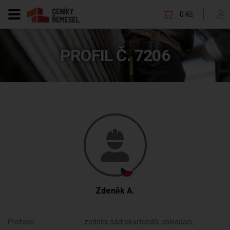
0 Kč
PROFIL Č. 7206
Zdeněk A.
Profese:
zedníci, sádrokartonáři, obkladači,