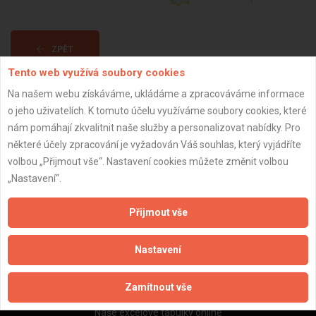
ZPĚT
Tento web využívá soubory cookies
Na našem webu získáváme, ukládáme a zpracováváme informace
Aktualizováno z portálu ARES dne 11.01.2025 19:32:28
o jeho uživatelích. K tomuto účelu využíváme soubory cookies, které
nám pomáhají zkvalitnit naše služby a personalizovat nabídky. Pro
některé účely zpracování je vyžadován Váš souhlas, který vyjádříte
volbou „Přijmout vše“. Nastavení cookies můžete změnit volbou
„Nastavení“.
Důležité informace
Naše firmy a řemeslníci
Přijmout vše
Zpracování a ochrana osobních údajů
Zásady pro používání souborů cookie
Nastavení
Obchodní podmínky (zprostředkování)
Obchodní podmínky (rozpočtování)
Zamítnout vše
Reference
Naše excelové tabulky online