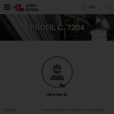
0 Kč
PROFIL Č. 7204
Jaroslav K.
Profese:
tesaři, podlaháři, truhláři, demontážníci