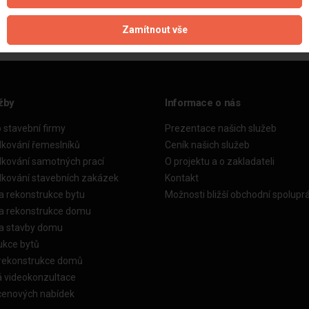
Zamítnout vše
žby
Informace o nás
o stavební firmy
Prezentace našich služeb
dkování řemeslníků
Ceník našich služeb
dkování samotných prací
O projektu a o zakladateli
dkování stavebních zakázek
Kontakt
a rekonstrukce bytu
Možnosti bližší obchodní spolupr
ka rekonstrukce domu
ka stavby domu
ukce bytů
 rekonstrukce domů
á videokonzultace
cenových nabídek