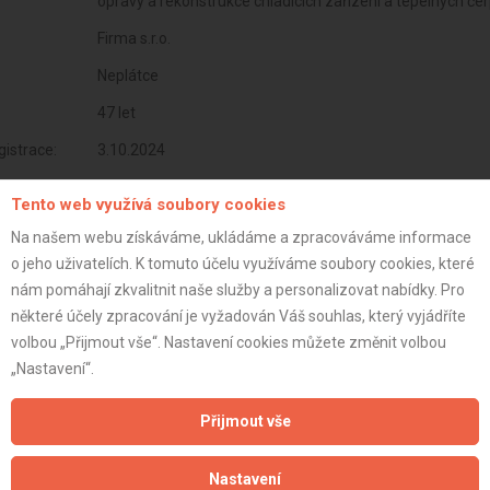
opravy a rekonstrukce chladících zařízení a tepelných č
Firma s.r.o.
Neplátce
47 let
istrace:
3.10.2024
st:
Tento web využívá soubory cookies
Na našem webu získáváme, ukládáme a zpracováváme informace
o jeho uživatelích. K tomuto účelu využíváme soubory cookies, které
nám pomáhají zkvalitnit naše služby a personalizovat nabídky. Pro
některé účely zpracování je vyžadován Váš souhlas, který vyjádříte
volbou „Přijmout vše“. Nastavení cookies můžete změnit volbou
„Nastavení“.
Přijmout vše
Nastavení
Aktualizováno z portálu ARES dne 11.01.2025 19:33:10