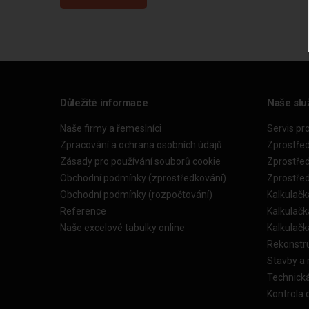
Důležité informace
Naše slu
Naše firmy a řemeslníci
Servis pr
Zpracování a ochrana osobních údajů
Zprostře
Zásady pro používání souborů cookie
Zprostře
Obchodní podmínky (zprostředkování)
Zprostře
Obchodní podmínky (rozpočtování)
Kalkulačk
Reference
Kalkulač
Naše excelové tabulky online
Kalkulač
Rekonstr
Stavby a
Technick
Kontrola 