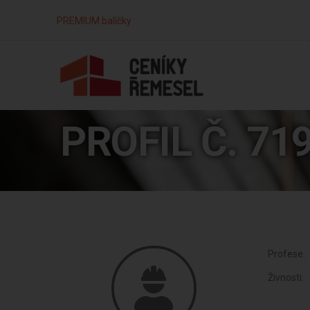
PREMIUM balíčky
PROFIL Č. 71
Profese:
Živnosti: