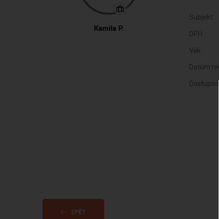
Subjekt:
Kamila P.
DPH:
Věk:
Datum reg
Dostupno
ZPĚT