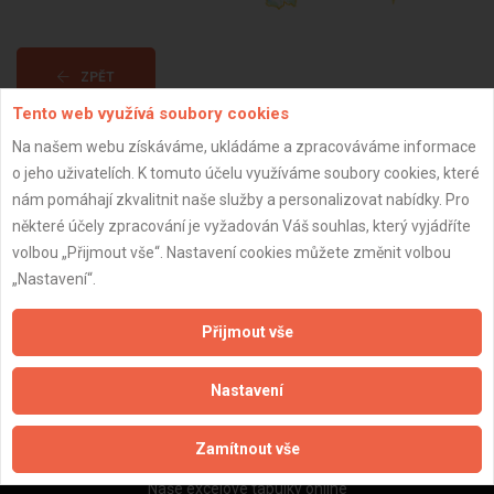
ZPĚT
Tento web využívá soubory cookies
Na našem webu získáváme, ukládáme a zpracováváme informace
Aktualizováno z portálu ARES dne 11.01.2025 19:47:33
o jeho uživatelích. K tomuto účelu využíváme soubory cookies, které
nám pomáhají zkvalitnit naše služby a personalizovat nabídky. Pro
některé účely zpracování je vyžadován Váš souhlas, který vyjádříte
volbou „Přijmout vše“. Nastavení cookies můžete změnit volbou
„Nastavení“.
Důležité informace
Naše firmy a řemeslníci
Přijmout vše
Zpracování a ochrana osobních údajů
Zásady pro používání souborů cookie
Nastavení
Obchodní podmínky (zprostředkování)
Obchodní podmínky (rozpočtování)
Zamítnout vše
Reference
Naše excelové tabulky online