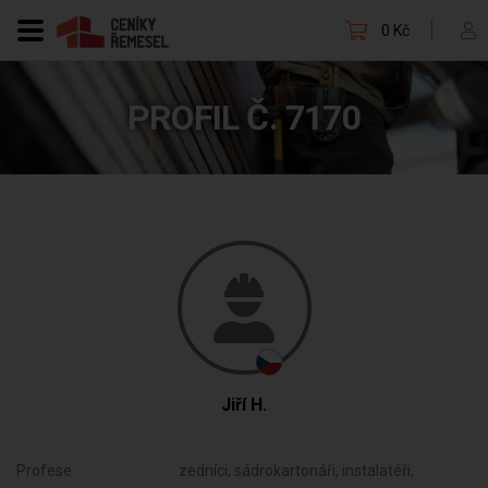
0 Kč
PROFIL Č. 7170
Jiří H.
Profese:
zedníci, sádrokartonáři, instalatéři,