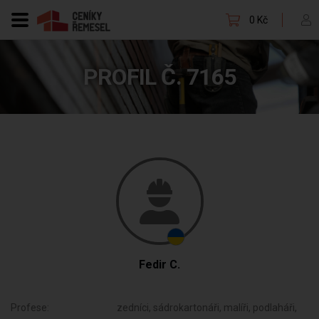
0 Kč
PROFIL Č. 7165
Fedir C.
Profese:
zedníci, sádrokartonáři, malíři, podlaháři,