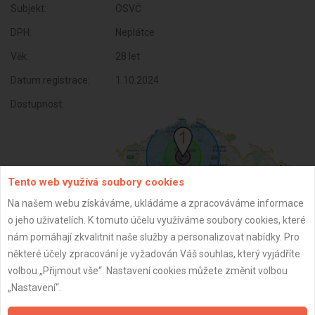
Subjekt:
OSVČ
DPH:
Neplátce
Věk:
28 let
Datum registrace:
1.10.2024
Dostupnost:
Tento web využívá soubory cookies
Na našem webu získáváme, ukládáme a zpracováváme informace
o jeho uživatelích. K tomuto účelu využíváme soubory cookies, které
nám pomáhají zkvalitnit naše služby a personalizovat nabídky. Pro
některé účely zpracování je vyžadován Váš souhlas, který vyjádříte
ZPĚT
volbou „Přijmout vše“. Nastavení cookies můžete změnit volbou
„Nastavení“.