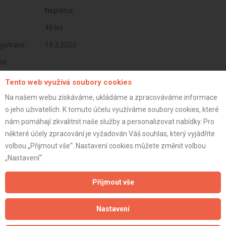
Neplátce
45 let
istrace:
19.3.2023
st:
Tento web využívá soubory cookies
Na našem webu získáváme, ukládáme a zpracováváme informace
o jeho uživatelích. K tomuto účelu využíváme soubory cookies, které
nám pomáhají zkvalitnit naše služby a personalizovat nabídky. Pro
některé účely zpracování je vyžadován Váš souhlas, který vyjádříte
volbou „Přijmout vše“. Nastavení cookies můžete změnit volbou
„Nastavení“.
Přijmout vše
Aktualizováno z portálu ARES dne 31.12.2024 23:15:07
Nastavení