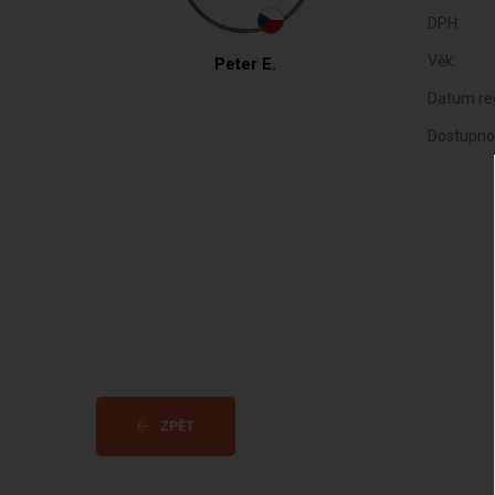
DPH:
Věk:
Peter E.
Datum reg
Dostupno
ZPĚT