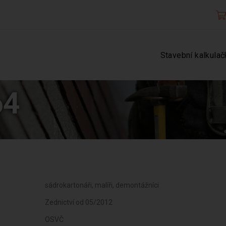
Stavební kalkulač
64
sádrokartonáři, malíři, demontážníci
Zednictví od 05/2012
OSVČ