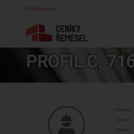
PREMIUM balíčky
PROFIL Č. 71
Profese:
Živnosti:
Subjekt: