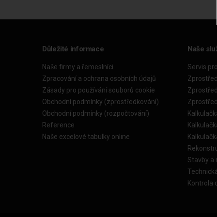
Důležité informace
Naše slu
Naše firmy a řemeslníci
Servis pr
Zpracování a ochrana osobních údajů
Zprostře
Zásady pro používání souborů cookie
Zprostře
Obchodní podmínky (zprostředkování)
Zprostře
Obchodní podmínky (rozpočtování)
Kalkulačk
Reference
Kalkulač
Naše excelové tabulky online
Kalkulač
Rekonstr
Stavby a
Technick
Kontrola 