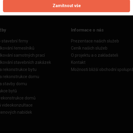
Zamítnout vše
žby
Informace o nás
o stavební firmy
Prezentace našich služeb
dkování řemeslníků
Ceník našich služeb
dkování samotných prací
O projektu a o zakladateli
dkování stavebních zakázek
Kontakt
a rekonstrukce bytu
Možnosti bližší obchodní spolupr
ka rekonstrukce domu
ka stavby domu
ukce bytů
 rekonstrukce domů
á videokonzultace
cenových nabídek