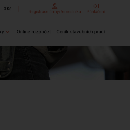
0 Kč
Registrace firmy/řemeslníka
Přihlášení
ky
Online rozpočet
Ceník stavebních prací