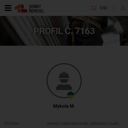
0 Kč
PROFIL Č. 7163
Mykola M.
Profese:
zedníci, sádrokartonáři, obkladači, malíři,