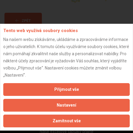
ZPĚT
Tento web využívá soubory cookies
Na našem webu získáváme, ukládáme a zpracováváme informace
Aktualizováno z portálu ARES dne 30.09.2024 21:16:26
o jeho uživatelích. K tomuto účelu využíváme soubory cookies, které
nám pomáhají zkvalitnit naše služby a personalizovat nabídky. Pro
některé účely zpracování je vyžadován Váš souhlas, který vyjádříte
volbou „Přijmout vše“. Nastavení cookies můžete změnit volbou
„Nastavení“.
Důležité informace
Naše firmy a řemeslníci
Přijmout vše
Zpracování a ochrana osobních údajů
Zásady pro používání souborů cookie
Nastavení
Obchodní podmínky (zprostředkování)
Obchodní podmínky (rozpočtování)
Zamítnout vše
Reference
Naše excelové tabulky online