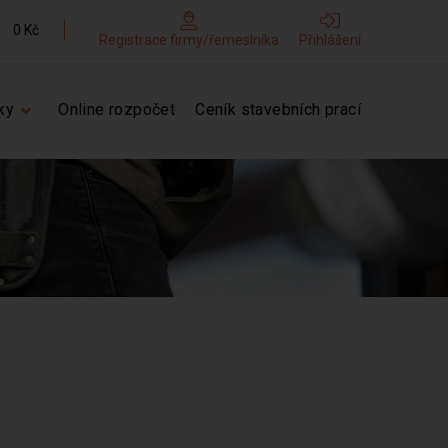
0 Kč
Registrace firmy/řemeslníka
Přihlášení
ky
Online rozpočet
Ceník stavebních prací