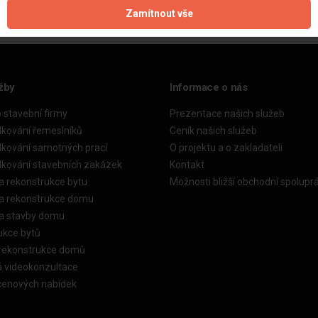
Zamítnout vše
žby
Informace o nás
o stavební firmy
Prezentace našich služeb
dkování řemeslníků
Ceník našich služeb
dkování samotných prací
O projektu a o zakladateli
dkování stavebních zakázek
Kontakt
a rekonstrukce bytu
Možnosti bližší obchodní spolupr
ka rekonstrukce domu
ka stavby domu
ukce bytů
 rekonstrukce domů
á videokonzultace
cenových nabídek