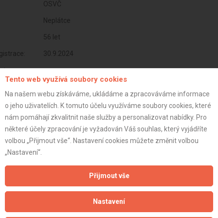
OSVČ
Neplátce
56 let
istrace:
30.9.2024
st:
Tento web využívá soubory cookies
Na našem webu získáváme, ukládáme a zpracováváme informace
o jeho uživatelích. K tomuto účelu využíváme soubory cookies, které
nám pomáhají zkvalitnit naše služby a personalizovat nabídky. Pro
některé účely zpracování je vyžadován Váš souhlas, který vyjádříte
volbou „Přijmout vše“. Nastavení cookies můžete změnit volbou
„Nastavení“.
Přijmout vše
Aktualizováno z portálu ARES dne 04.01.2025 15:02:48
Nastavení