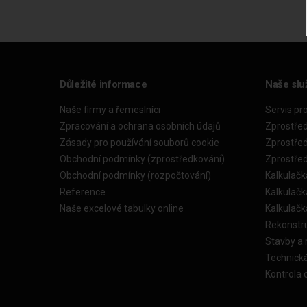
Důležité informace
Naše slu
Naše firmy a řemeslníci
Servis pr
Zpracování a ochrana osobních údajů
Zprostře
Zásady pro používání souborů cookie
Zprostře
Obchodní podmínky (zprostředkování)
Zprostře
Obchodní podmínky (rozpočtování)
Kalkulačk
Reference
Kalkulač
Naše excelové tabulky online
Kalkulač
Rekonstr
Stavby a
Technick
Kontrola 