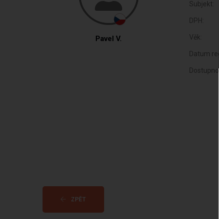
Subjekt:
DPH:
Věk:
Pavel V.
Datum reg
Dostupno
ZPĚT