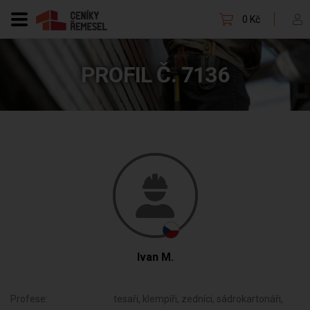
0 Kč
PROFIL Č. 7136
Ivan M.
Profese:
tesaři, klempíři, zedníci, sádrokartonáři,