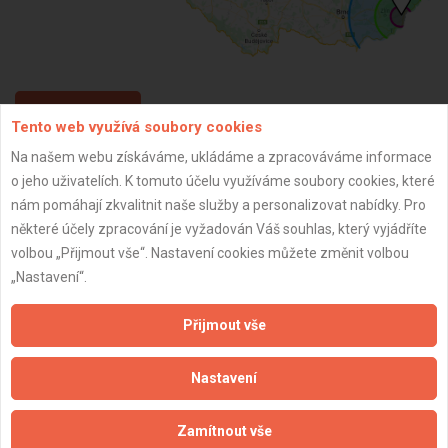
ZPĚT
Tento web využívá soubory cookies
Na našem webu získáváme, ukládáme a zpracováváme informace
o jeho uživatelích. K tomuto účelu využíváme soubory cookies, které
Aktualizováno z portálu ARES dne 11.01.2025 21:45:41
nám pomáhají zkvalitnit naše služby a personalizovat nabídky. Pro
některé účely zpracování je vyžadován Váš souhlas, který vyjádříte
volbou „Přijmout vše“. Nastavení cookies můžete změnit volbou
„Nastavení“.
Důležité informace
Přijmout vše
Naše firmy a řemeslníci
Zpracování a ochrana osobních údajů
Nastavení
Zásady pro používání souborů cookie
Obchodní podmínky (zprostředkování)
Zamítnout vše
Obchodní podmínky (rozpočtování)