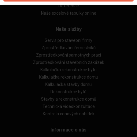
Reference
Naše excelové tabulky online
Naše služby
Servis pro stavební firmy
Zprostředkování řemeslníků
Zprostředkování samotných prací
Zprostředkování stavebních zakázek
Kalkulačka rekonstrukce bytu
Kalkulačka rekonstrukce domu
Kalkulačka stavby domu
Rekonstrukce bytů
Stavby a rekonstrukce domů
Technická videokonzultace
Kontrola cenových nabídek
Informace o nás