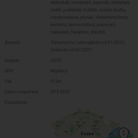
elektrikáři, instalatéři, topenáři, obkladači,
malíři, podlaháři, truhláři, ostatní služby,
stavbyvedoucí, plynaři, Vzduchotechnici,
kominíci, demontážníci, pokrývači,
zakladači, fasádníci, dlaždiči
Živnosti:
Zámečnictví, nástrojářství od 01/2015 ,
Zednictví od 05/2007
Subjekt:
OSVČ
DPH:
Neplátce
Věk:
51 let
Datum registrace:
29.9.2024
Dostupnost: