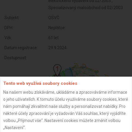
elektrického vybavení od 02/2003 ,
Specializovaný maloobchod od 02/2003
Subjekt:
OSVČ
DPH:
Neplátce
Věk:
61 let
Datum registrace:
29.9.2024
Dostupnost:
Tento web využívá soubory cookies
Na našem webu získáváme, ukládáme a zpracováváme informace
o jeho uživatelích. K tomuto účelu využíváme soubory cookies, které
nám pomáhají zkvalitnit naše služby a personalizovat nabídky. Pro
některé účely zpracování je vyžadován Váš souhlas, který vyjádříte
volbou „Přijmout vše“. Nastavení cookies můžete změnit volbou
ZPĚT
„Nastavení“.