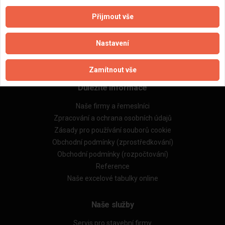
Přijmout vše
Aktualizováno z portálu ARES dne 11.01.2025 21:46:46
Nastavení
Zamítnout vše
Důležité informace
Naše firmy a řemeslníci
Zpracování a ochrana osobních údajů
Zásady pro používání souborů cookie
Obchodní podmínky (zprostředkování)
Obchodní podmínky (rozpočtování)
Reference
Naše excelové tabulky online
Naše služby
Servis pro stavební firmy