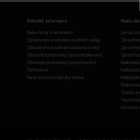
Důležité informace
Naše slu
Naše firmy a řemeslníci
Servis pr
Zpracování a ochrana osobních údajů
Zprostře
Zásady pro používání souborů cookie
Zprostře
Obchodní podmínky (zprostředkování)
Zprostře
Obchodní podmínky (rozpočtování)
Kalkulačk
Reference
Kalkulač
Naše excelové tabulky online
Kalkulač
Rekonstr
Stavby a
Technick
Kontrola 