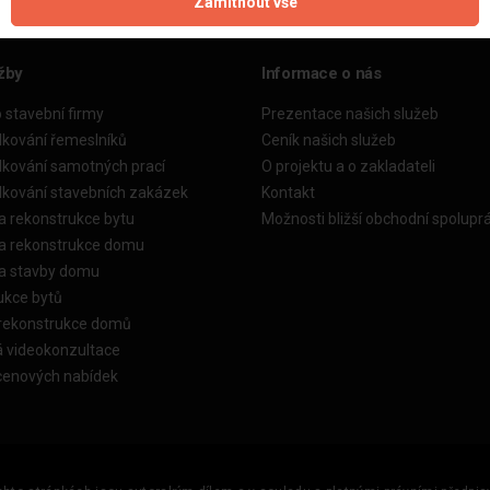
Zamítnout vše
žby
Informace o nás
o stavební firmy
Prezentace našich služeb
dkování řemeslníků
Ceník našich služeb
dkování samotných prací
O projektu a o zakladateli
dkování stavebních zakázek
Kontakt
a rekonstrukce bytu
Možnosti bližší obchodní spolupr
ka rekonstrukce domu
ka stavby domu
ukce bytů
 rekonstrukce domů
á videokonzultace
cenových nabídek