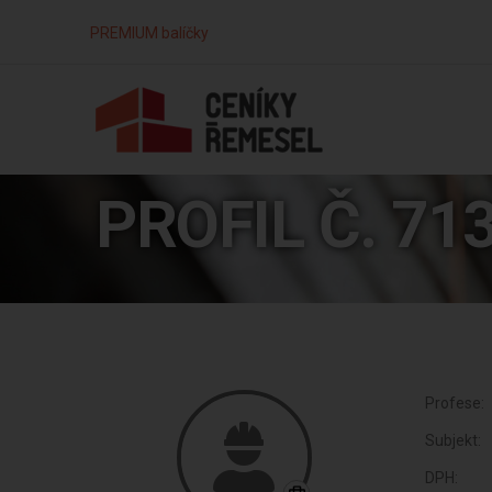
PREMIUM balíčky
PROFIL Č. 71
Profese:
Subjekt:
DPH: