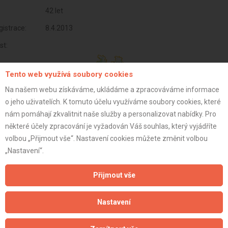
42 let
istrace:
8.4.2013
st:
Tento web využívá soubory cookies
Na našem webu získáváme, ukládáme a zpracováváme informace
o jeho uživatelích. K tomuto účelu využíváme soubory cookies, které
nám pomáhají zkvalitnit naše služby a personalizovat nabídky. Pro
některé účely zpracování je vyžadován Váš souhlas, který vyjádříte
volbou „Přijmout vše“. Nastavení cookies můžete změnit volbou
„Nastavení“.
Přijmout vše
Aktualizováno z portálu ARES dne 03.01.2024 15:45:06
Nastavení