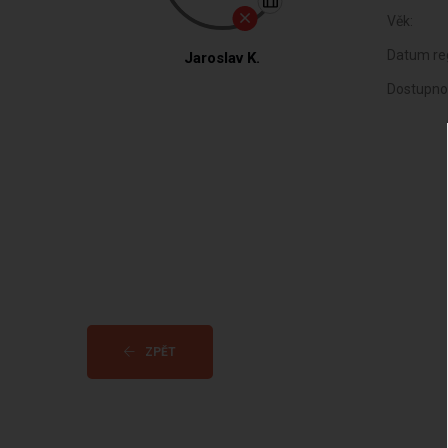
Věk:
Datum reg
Jaroslav K.
Dostupno
ZPĚT