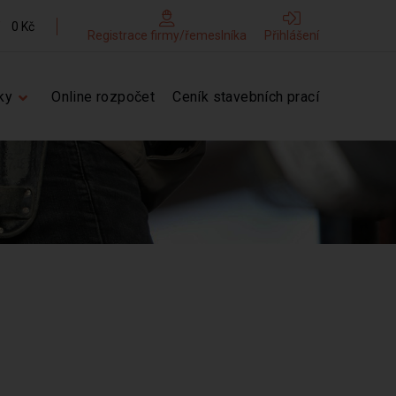
0 Kč
Registrace firmy/řemeslníka
Přihlášení
ky
Online rozpočet
Ceník stavebních prací