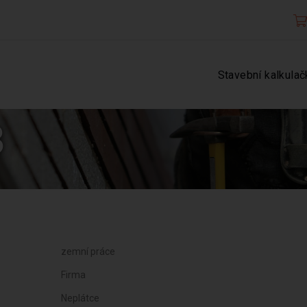
Stavební kalkulač
3
zemní práce
Firma
Neplátce