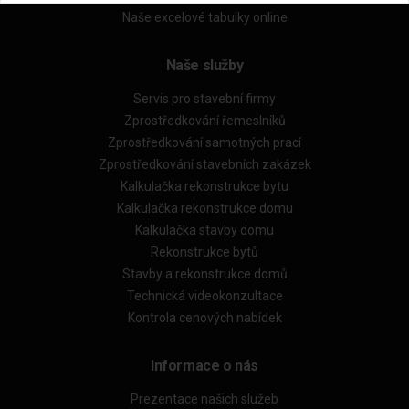
Naše excelové tabulky online
Naše služby
Servis pro stavební firmy
Zprostředkování řemeslníků
Zprostředkování samotných prací
Zprostředkování stavebních zakázek
Kalkulačka rekonstrukce bytu
Kalkulačka rekonstrukce domu
Kalkulačka stavby domu
Rekonstrukce bytů
Stavby a rekonstrukce domů
Technická videokonzultace
Kontrola cenových nabídek
Informace o nás
Prezentace našich služeb