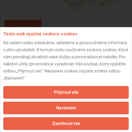
ZPĚT
Tento web využívá soubory cookies
Na našem webu získáváme, ukládáme a zpracováváme informace
Aktualizováno z portálu ARES dne 27.09.2024 19:22:43
o jeho uživatelích. K tomuto účelu využíváme soubory cookies, které
nám pomáhají zkvalitnit naše služby a personalizovat nabídky. Pro
některé účely zpracování je vyžadován Váš souhlas, který vyjádříte
volbou „Přijmout vše“. Nastavení cookies můžete změnit volbou
„Nastavení“.
Důležité informace
Přijmout vše
Naše firmy a řemeslníci
Zpracování a ochrana osobních údajů
Nastavení
Zásady pro používání souborů cookie
Obchodní podmínky (zprostředkování)
Zamítnout vše
Obchodní podmínky (rozpočtování)
Reference