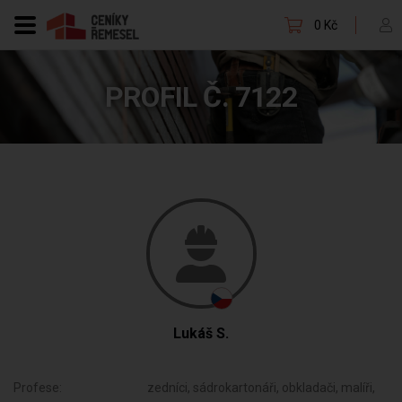
0 Kč
PROFIL Č. 7122
Lukáš S.
Profese:
zedníci, sádrokartonáři, obkladači, malíři,