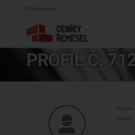
PREMIUM balíčky
PROFIL Č. 71
Profese:
Živnosti: