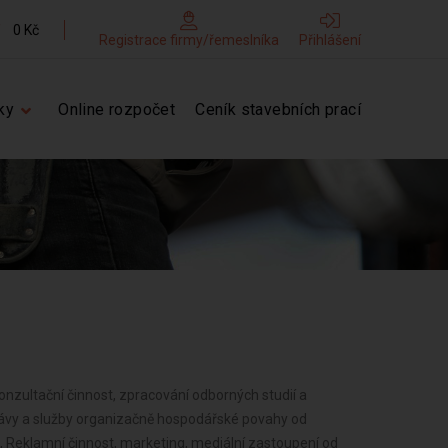
0 Kč
Registrace firmy/řemeslníka
Přihlášení
ky
Online rozpočet
Ceník stavebních prací
zultační činnost, zpracování odborných studií a
právy a služby organizačně hospodářské povahy od
 Reklamní činnost, marketing, mediální zastoupení od