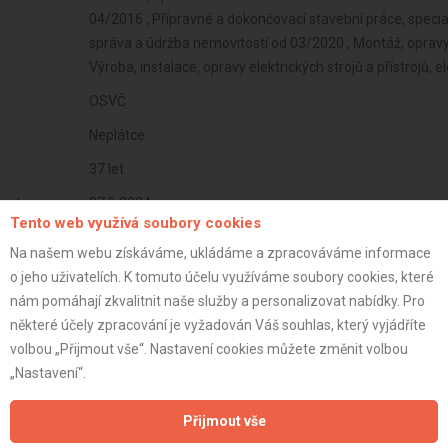
04/2016 , Přípravné a dokončovací stavební práce, specia
správa a údržba nemovitostí od 03/2020 , Montáž, opravy,
Výroba, instalace, opravy elektrických strojů a přístrojů
OSVČ
Neplátce
37 let
istrace:
27.9.2024
Tento web využívá soubory cookies
st:
Na našem webu získáváme, ukládáme a zpracováváme informace
o jeho uživatelích. K tomuto účelu využíváme soubory cookies, které
nám pomáhají zkvalitnit naše služby a personalizovat nabídky. Pro
některé účely zpracování je vyžadován Váš souhlas, který vyjádříte
volbou „Přijmout vše“. Nastavení cookies můžete změnit volbou
„Nastavení“.
Přijmout vše