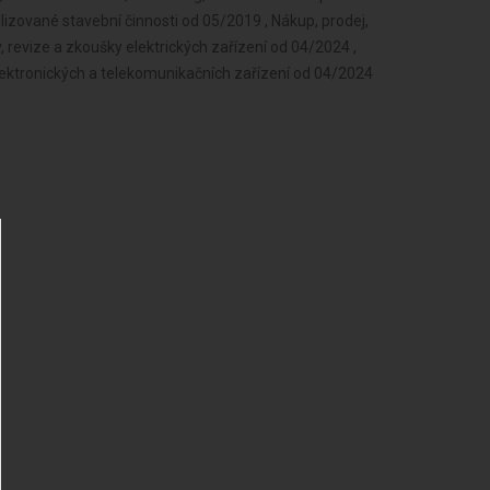
lizované stavební činnosti od 05/2019 , Nákup, prodej,
 revize a zkoušky elektrických zařízení od 04/2024 ,
, elektronických a telekomunikačních zařízení od 04/2024