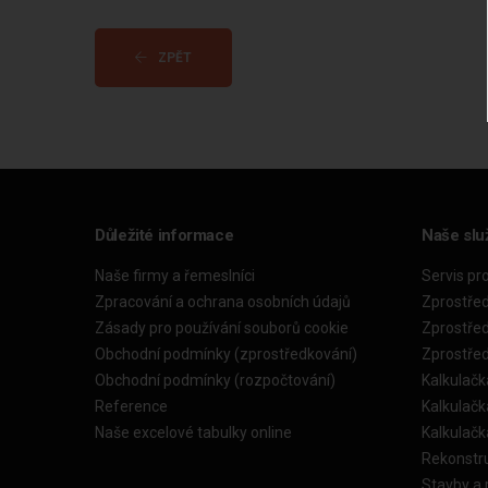
ZPĚT
Důležité informace
Naše slu
Naše firmy a řemeslníci
Servis pr
Zpracování a ochrana osobních údajů
Zprostře
Zásady pro používání souborů cookie
Zprostře
Obchodní podmínky (zprostředkování)
Zprostře
Obchodní podmínky (rozpočtování)
Kalkulačk
Reference
Kalkulač
Naše excelové tabulky online
Kalkulač
Rekonstr
Stavby a