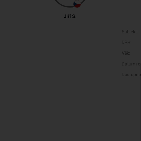
Jiří S.
Subjekt:
DPH:
Věk:
Datum reg
Dostupno