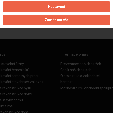
Nastavení
Aktualizováno z portálu ARES dne 11.01.2025 21:49:21
Zamítnout vše
žby
Informace o nás
o stavební firmy
Prezentace našich služeb
dkování řemeslníků
Ceník našich služeb
dkování samotných prací
O projektu a o zakladateli
dkování stavebních zakázek
Kontakt
a rekonstrukce bytu
Možnosti bližší obchodní spolupr
ka rekonstrukce domu
ka stavby domu
ukce bytů
 rekonstrukce domů