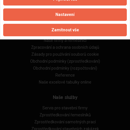
Nastavení
Důležité informace
Zamítnout vše
Naše firmy a řemeslníci
Zpracování a ochrana osobních údajů
Zásady pro používání souborů cookie
Obchodní podmínky (zprostředkování)
Obchodní podmínky (rozpočtování)
Reference
Naše excelové tabulky online
Naše služby
Servis pro stavební firmy
Zprostředkování řemeslníků
Zprostředkování samotných prací
Zprostředkování stavebních zakázek