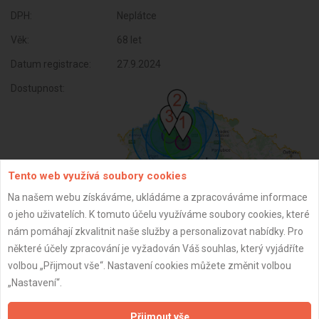
DPH:
Neplátce
Věk:
68 let
Datum registrace:
27.9.2024
Dostupnost:
Tento web využívá soubory cookies
Na našem webu získáváme, ukládáme a zpracováváme informace
o jeho uživatelích. K tomuto účelu využíváme soubory cookies, které
nám pomáhají zkvalitnit naše služby a personalizovat nabídky. Pro
některé účely zpracování je vyžadován Váš souhlas, který vyjádříte
ZPĚT
volbou „Přijmout vše“. Nastavení cookies můžete změnit volbou
„Nastavení“.
Aktualizováno z portálu ARES dne 27.09.2024 00:32:38
Přijmout vše