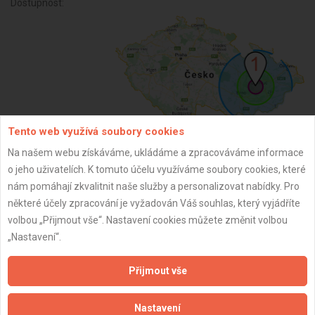
Dostupnost:
Tento web využívá soubory cookies
Na našem webu získáváme, ukládáme a zpracováváme informace
ZPĚT
o jeho uživatelích. K tomuto účelu využíváme soubory cookies, které
nám pomáhají zkvalitnit naše služby a personalizovat nabídky. Pro
některé účely zpracování je vyžadován Váš souhlas, který vyjádříte
Aktualizováno z portálu ARES dne 11.01.2025 21:50:29
volbou „Přijmout vše“. Nastavení cookies můžete změnit volbou
„Nastavení“.
Přijmout vše
Důležité informace
Nastavení