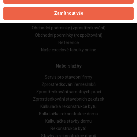
Naše firmy a řemeslníci
Zamítnout vše
Zpracování a ochrana osobních údajů
Zásady pro používání souborů cookie
Obchodní podmínky (zprostředkování)
Obchodní podmínky (rozpočtování)
Reference
Naše excelové tabulky online
Naše služby
Servis pro stavební firmy
Zprostředkování řemeslníků
Zprostředkování samotných prací
Zprostředkování stavebních zakázek
Kalkulačka rekonstrukce bytu
Kalkulačka rekonstrukce domu
Kalkulačka stavby domu
Rekonstrukce bytů
Stavby a rekonstrukce domů