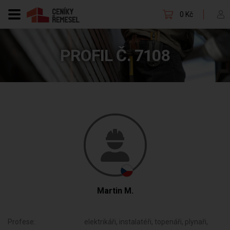
0 Kč
PROFIL Č. 7108
Martin M.
Profese:
elektrikáři, instalatéři, topenáři, plynaři,