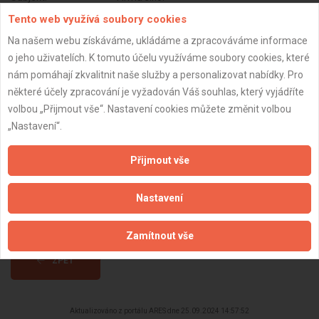
Tento web využívá soubory cookies
DPH:
Neplátce
Na našem webu získáváme, ukládáme a zpracováváme informace
Věk:
37 let
o jeho uživatelích. K tomuto účelu využíváme soubory cookies, které
Datum registrace:
25.9.2024
nám pomáhají zkvalitnit naše služby a personalizovat nabídky. Pro
některé účely zpracování je vyžadován Váš souhlas, který vyjádříte
Dostupnost:
volbou „Přijmout vše“. Nastavení cookies můžete změnit volbou
„Nastavení“.
Přijmout vše
Nastavení
Zamítnout vše
ZPĚT
Aktualizováno z portálu ARES dne 25.09.2024 14:57:52