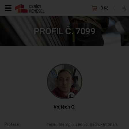
0 Kč
PROFIL Č. 7099
Vojtěch O.
Profese:
tesaři, klempíři, zedníci, sádrokartonáři,