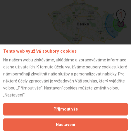
Tento web využívá soubory cookies
Na našem webu získáváme, ukládáme a zpracováváme informace
ZPĚT
o jeho uživatelích. K tomuto účelu využíváme soubory cookies, které
nám pomáhají zkvalitnit naše služby a personalizovat nabídky. Pro
některé účely zpracování je vyžadován Váš souhlas, který vyjádříte
Aktualizováno z portálu ARES dne 11.01.2025 22:37:48
volbou „Přijmout vše“. Nastavení cookies můžete změnit volbou
„Nastavení“.
Přijmout vše
Důležité informace
Nastavení
Naše firmy a řemeslníci