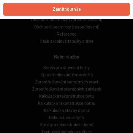
Zpracování a ochrana osobních údajů
Zamítnout vše
Zásady pro používání souborů cookie
Obchodní podmínky (zprostředkování)
Obchodní podmínky (rozpočtování)
Reference
Naše excelové tabulky online
Naše služby
Servis pro stavební firmy
Zprostředkování řemeslníků
Zprostředkování samotných prací
Zprostředkování stavebních zakázek
Kalkulačka rekonstrukce bytu
Kalkulačka rekonstrukce domu
Kalkulačka stavby domu
Rekonstrukce bytů
Stavby a rekonstrukce domů
Technická videokonzultace