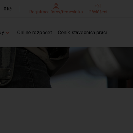
0 Kč
Registrace firmy/řemeslníka
Přihlášení
ky
Online rozpočet
Ceník stavebních prací