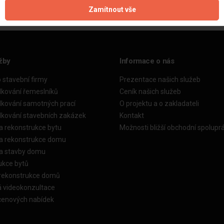
Zamítnout vše
žby
Informace o nás
o stavební firmy
Prezentace našich služeb
dkování řemeslníků
Ceník našich služeb
dkování samotných prací
O projektu a o zakladateli
dkování stavebních zakázek
Kontakt
a rekonstrukce bytu
Možnosti bližší obchodní spolupr
ka rekonstrukce domu
ka stavby domu
ukce bytů
 rekonstrukce domů
á videokonzultace
cenových nabídek