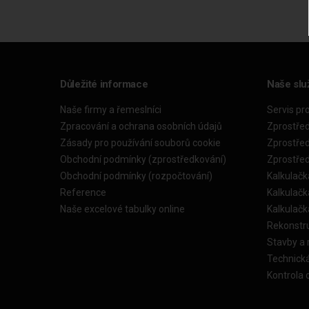
Důležité informace
Naše slu
Naše firmy a řemeslníci
Servis pr
Zpracování a ochrana osobních údajů
Zprostře
Zásady pro používání souborů cookie
Zprostře
Obchodní podmínky (zprostředkování)
Zprostře
Obchodní podmínky (rozpočtování)
Kalkulačk
Reference
Kalkulač
Naše excelové tabulky online
Kalkulač
Rekonstr
Stavby a
Technick
Kontrola 