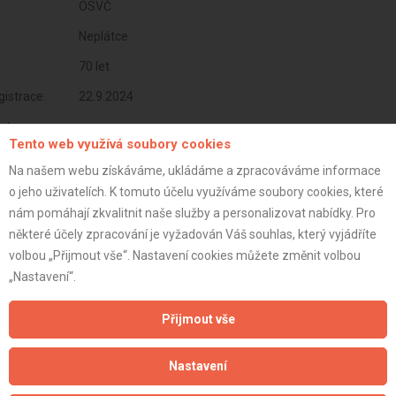
OSVČ
Neplátce
70 let
istrace:
22.9.2024
st:
Tento web využívá soubory cookies
Na našem webu získáváme, ukládáme a zpracováváme informace
o jeho uživatelích. K tomuto účelu využíváme soubory cookies, které
nám pomáhají zkvalitnit naše služby a personalizovat nabídky. Pro
některé účely zpracování je vyžadován Váš souhlas, který vyjádříte
volbou „Přijmout vše“. Nastavení cookies můžete změnit volbou
„Nastavení“.
Přijmout vše
Aktualizováno z portálu ARES dne 11.01.2025 22:40:22
Nastavení