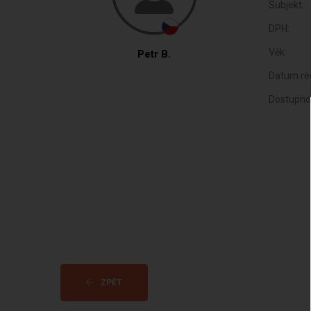
Subjekt:
DPH:
Věk:
Petr B.
Datum reg
Dostupno
ZPĚT