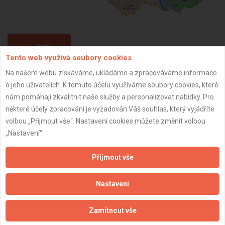
ZPĚT
Tento web využívá soubory cookies
Na našem webu získáváme, ukládáme a zpracováváme informace
Aktualizováno z portálu ARES dne 23.06.2026 01:30:45
o jeho uživatelích. K tomuto účelu využíváme soubory cookies, které
nám pomáhají zkvalitnit naše služby a personalizovat nabídky. Pro
některé účely zpracování je vyžadován Váš souhlas, který vyjádříte
volbou „Přijmout vše“. Nastavení cookies můžete změnit volbou
„Nastavení“.
Důležité informace
Přijmout vše
Naše firmy a řemeslníci
Zpracování a ochrana osobních údajů
Nastavení
Zásady pro používání souborů cookie
Obchodní podmínky (zprostředkování)
Zamítnout vše
Obchodní podmínky (rozpočtování)
Reference