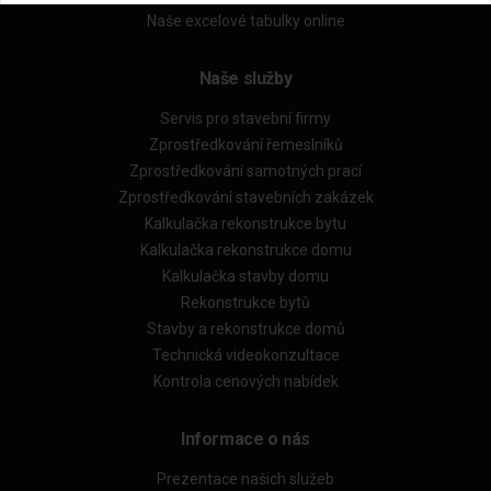
Naše excelové tabulky online
Naše služby
Servis pro stavební firmy
Zprostředkování řemeslníků
Zprostředkování samotných prací
Zprostředkování stavebních zakázek
Kalkulačka rekonstrukce bytu
Kalkulačka rekonstrukce domu
Kalkulačka stavby domu
Rekonstrukce bytů
Stavby a rekonstrukce domů
Technická videokonzultace
Kontrola cenových nabídek
Informace o nás
Prezentace našich služeb