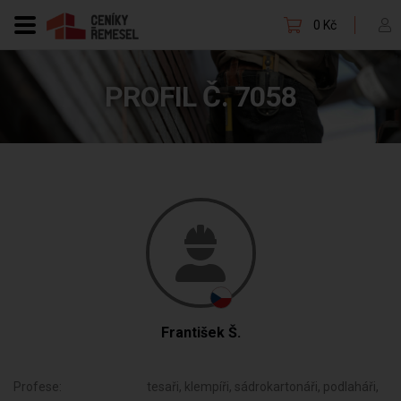
0 Kč
PROFIL Č. 7058
František Š.
Profese:
tesaři, klempíři, sádrokartonáři, podlaháři,