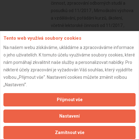
činnost, zpracování odborných studií a
posudků od 11/2017 , Mimoškolní výchova
a vzdělávání, pořádání kurzů, školení,
včetně lektorské činnosti od 11/2017 ,
Zprostředkování obchodu a služeb od
Tento web využívá soubory cookies
11/2017 , Nákup, prodej, správa a údržba
Na našem webu získáváme, ukládáme a zpracováváme informace
nemovitostí od 03/2020
o jeho uživatelích. K tomuto účelu využíváme soubory cookies, které
Subjekt:
Firma s.r.o.
nám pomáhají zkvalitnit naše služby a personalizovat nabídky. Pro
DPH:
Neplátce
některé účely zpracování je vyžadován Váš souhlas, který vyjádříte
volbou „Přijmout vše“. Nastavení cookies můžete změnit volbou
Věk:
52 let
„Nastavení“.
Datum registrace:
19.9.2024
Přijmout vše
Dostupnost:
Nastavení
Zamítnout vše