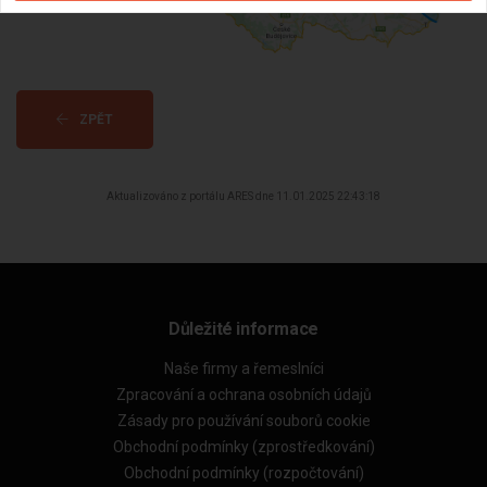
ZPĚT
Aktualizováno z portálu ARES dne 11.01.2025 22:43:18
Důležité informace
Naše firmy a řemeslníci
Zpracování a ochrana osobních údajů
Zásady pro používání souborů cookie
Obchodní podmínky (zprostředkování)
Obchodní podmínky (rozpočtování)