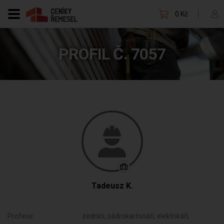
0 Kč
PROFIL Č. 7057
Tadeusz K.
Profese:
zedníci, sádrokartonáři, elektrikáři,