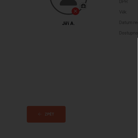
DPH:
Věk:
Datum reg
Jiří A.
Dostupno
ZPĚT