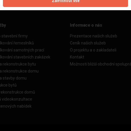
Zamítnout vše
žby
Informace o nás
o stavební firmy
Prezentace našich služeb
dkování řemeslníků
Ceník našich služeb
dkování samotných prací
O projektu a o zakladateli
dkování stavebních zakázek
Kontakt
a rekonstrukce bytu
Možnosti bližší obchodní spolupr
ka rekonstrukce domu
ka stavby domu
ukce bytů
 rekonstrukce domů
á videokonzultace
cenových nabídek