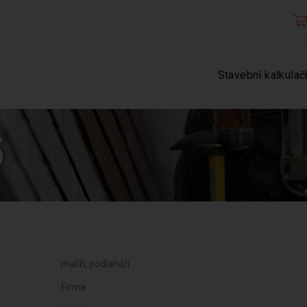
Stavební kalkulač
5
malíři, podlaháři
Firma