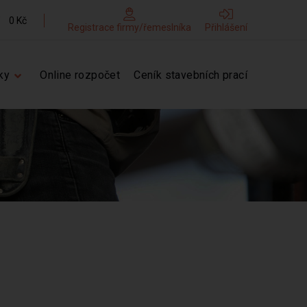
0 Kč
Registrace firmy/řemeslníka
Přihlášení
ky
Online rozpočet
Ceník stavebních prací