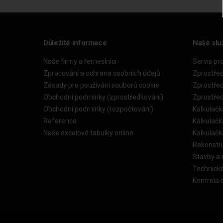
Důležité informace
Naše slu
Naše firmy a řemeslníci
Servis pr
Zpracování a ochrana osobních údajů
Zprostře
Zásady pro používání souborů cookie
Zprostře
Obchodní podmínky (zprostředkování)
Zprostře
Obchodní podmínky (rozpočtování)
Kalkulačk
Reference
Kalkulač
Naše excelové tabulky online
Kalkulač
Rekonstr
Stavby a
Technick
Kontrola 