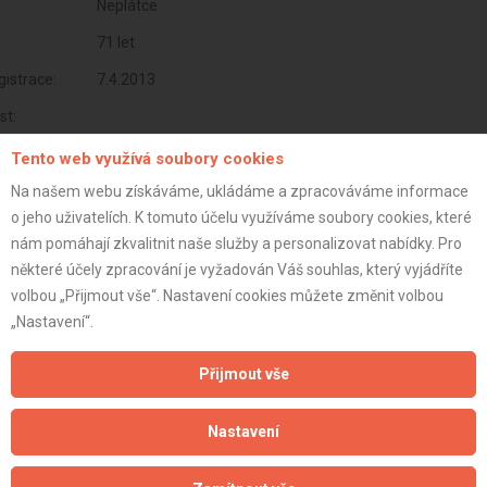
Neplátce
71 let
istrace:
7.4.2013
st:
Tento web využívá soubory cookies
Na našem webu získáváme, ukládáme a zpracováváme informace
o jeho uživatelích. K tomuto účelu využíváme soubory cookies, které
nám pomáhají zkvalitnit naše služby a personalizovat nabídky. Pro
některé účely zpracování je vyžadován Váš souhlas, který vyjádříte
volbou „Přijmout vše“. Nastavení cookies můžete změnit volbou
„Nastavení“.
Přijmout vše
Aktualizováno z portálu ARES dne 03.01.2024 08:00:10
Nastavení