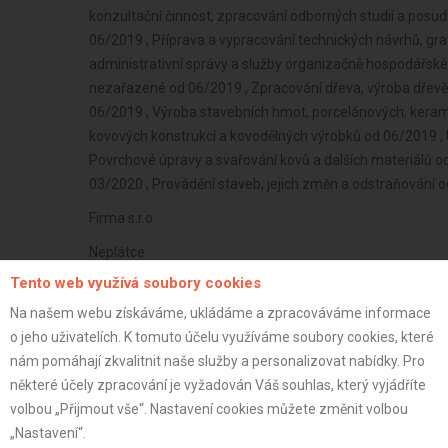
konzultační činnost, zpracování odborných studií a pos
06/2019 , Příprava a vypracování technických návrhů, graf
administrativní správy a služby organizačně hospodářské
nezařazené od 06/2019 , Zpracování dřeva, výroba dřevě
06/2019 , Výroba stavebních hmot, porcelánových, keram
kovových konstrukcí a kovodělných výrobků od 06/2019 
Povrchové úpravy a svařování kovů a dalších materiálů od
03/2020 , Provádění staveb, jejich změn a odstraňování 
Firma s.r.o.
Neplátce
Tento web využívá soubory cookies
36 let
Na našem webu získáváme, ukládáme a zpracováváme informace
istrace:
17.9.2024
o jeho uživatelích. K tomuto účelu využíváme soubory cookies, které
st:
nám pomáhají zkvalitnit naše služby a personalizovat nabídky. Pro
některé účely zpracování je vyžadován Váš souhlas, který vyjádříte
volbou „Přijmout vše“. Nastavení cookies můžete změnit volbou
„Nastavení“.