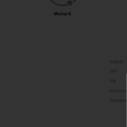
Michal K.
Subjekt:
DPH:
Věk:
Datum reg
Dostupno