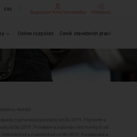
0 Kč
Registrace firmy/řemeslníka
Přihlášení
ky
Online rozpočet
Ceník stavebních prací
asádníci, dlaždiči
s odpady (vyjma nebezpečných) od 06/2019 , Přípravné a
nosti od 06/2019 , Pronájem a půjčování věcí movitých od
 , Velkoobchod a maloobchod od 06/2019 , Poradenská a