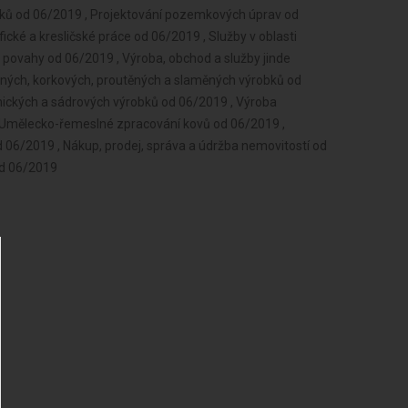
udků od 06/2019 , Projektování pozemkových úprav od
ické a kresličské práce od 06/2019 , Služby v oblasti
 povahy od 06/2019 , Výroba, obchod a služby jinde
ných, korkových, proutěných a slaměných výrobků od
ických a sádrových výrobků od 06/2019 , Výroba
, Umělecko-řemeslné zpracování kovů od 06/2019 ,
 06/2019 , Nákup, prodej, správa a údržba nemovitostí od
od 06/2019