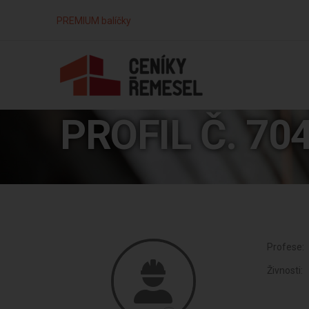
PREMIUM balíčky
PROFIL Č. 70
Profese:
Živnosti: