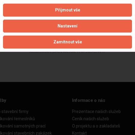
Přijmout vše
Nastavení
Zamítnout vše
Aktualizováno z portálu ARES dne 11.01.2025 22:44:17
žby
Informace o nás
o stavební firmy
Prezentace našich služeb
dkování řemeslníků
Ceník našich služeb
dkování samotných prací
O projektu a o zakladateli
dkování stavebních zakázek
Kontakt