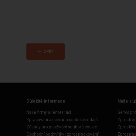
ZPĚT
Důležité informace
Naše slu
Naše firmy a řemeslníci
Servis pr
Zpracování a ochrana osobních údajů
Zprostře
Zásady pro používání souborů cookie
Zprostře
Obchodní podmínky (zprostředkování)
Zprostře