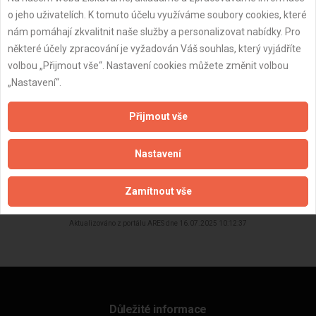
Dostupnost:
o jeho uživatelích. K tomuto účelu využíváme soubory cookies, které
nám pomáhají zkvalitnit naše služby a personalizovat nabídky. Pro
některé účely zpracování je vyžadován Váš souhlas, který vyjádříte
volbou „Přijmout vše“. Nastavení cookies můžete změnit volbou
„Nastavení“.
Přijmout vše
Nastavení
ZPĚT
Zamítnout vše
Aktualizováno z portálu ARES dne 16.07.2025 10:12:37
Důležité informace