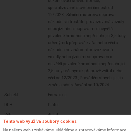
dokončovací stavební práce,
specializované stavební činnosti od
12/2023 , Silniční motorová doprava -
nákladní vnitrostátní provozovaná vozidly
nebo jízdními soupravami o největší
povolené hmotnosti nepřesahující 3,5 tuny
určenými k přepravě zvířat nebo věcí a
nákladní mezinárodní provozovaná
vozidly nebo jízdními soupravami o
největší povolené hmotnosti nepřesahující
2,5 tuny určenými k přepravě zvířat nebo
věcí od 12/2023 , Provádění staveb, jejich
změn a odstraňování od 10/2024
Subjekt:
Firma s.r.o.
DPH:
Plátce
Věk:
40 let
Tento web využívá soubory cookies
Datum registrace:
14.9.2024
Na našem webu získáváme, ukládáme a zpracováváme informace