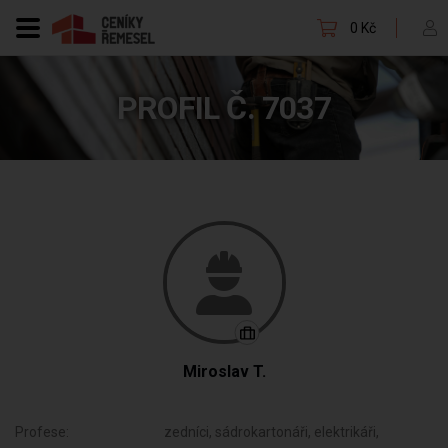
0 Kč
PROFIL Č. 7037
Miroslav T.
Profese:
zedníci, sádrokartonáři, elektrikáři,