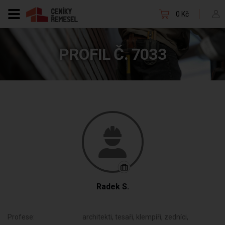
0 Kč
PROFIL Č. 7033
Radek S.
Profese:
architekti, tesaři, klempíři, zedníci,