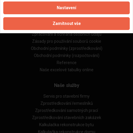
Nastavení
Důležité informace
Zamítnout vše
Naše firmy a řemeslníci
Zpracování a ochrana osobních údajů
Zásady pro používání souborů cookie
Obchodní podmínky (zprostředkování)
Obchodní podmínky (rozpočtování)
Reference
Naše excelové tabulky online
Naše služby
Servis pro stavební firmy
Zprostředkování řemeslníků
Zprostředkování samotných prací
Zprostředkování stavebních zakázek
Kalkulačka rekonstrukce bytu
Kalkulačka rekonstrukce domu