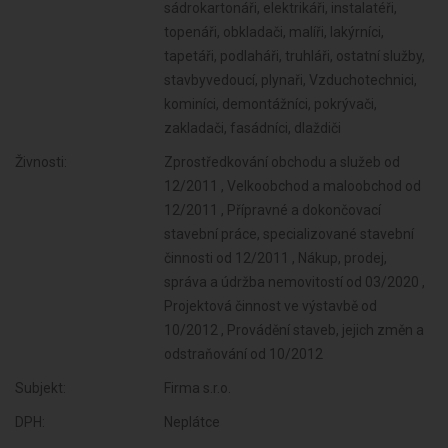
sádrokartonáři, elektrikáři, instalatéři,
topenáři, obkladači, malíři, lakýrníci,
tapetáři, podlaháři, truhláři, ostatní služby,
stavbyvedoucí, plynaři, Vzduchotechnici,
kominíci, demontážníci, pokrývači,
zakladači, fasádníci, dlaždiči
Živnosti:
Zprostředkování obchodu a služeb od
12/2011 , Velkoobchod a maloobchod od
12/2011 , Přípravné a dokončovací
stavební práce, specializované stavební
činnosti od 12/2011 , Nákup, prodej,
správa a údržba nemovitostí od 03/2020 ,
Projektová činnost ve výstavbě od
10/2012 , Provádění staveb, jejich změn a
odstraňování od 10/2012
Subjekt:
Firma s.r.o.
DPH:
Neplátce