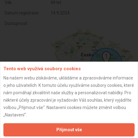
Věk:
49 let
Datum registrace:
14.9.2024
Dostupnost:
Tento web využívá soubory cookies
Na našem webu získáváme, ukládáme a zpracováváme informace
o jeho uživatelích. K tomuto účelu využíváme soubory cookies, které
nám pomáhají zkvalitnit naše služby a personalizovat nabídky. Pro
ZPĚT
některé účely zpracování je vyžadován Váš souhlas, který vyjádříte
volbou „Přijmout vše“. Nastavení cookies můžete změnit volbou
„Nastavení“.
Aktualizováno z portálu ARES dne 11.01.2025 22:46:16
Přijmout vše