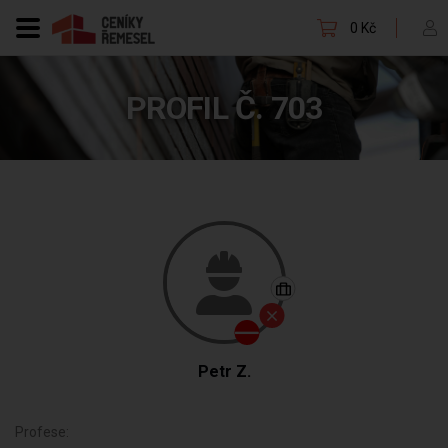
0 Kč
PROFIL Č. 703
Petr Z.
Profese: