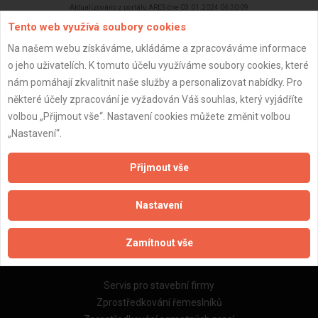
Aktualizováno z portálu ARES dne 03.01.2024 06:30:09
Tento web využívá soubory cookies
Na našem webu získáváme, ukládáme a zpracováváme informace
o jeho uživatelích. K tomuto účelu využíváme soubory cookies, které
nám pomáhají zkvalitnit naše služby a personalizovat nabídky. Pro
Důležité informace
některé účely zpracování je vyžadován Váš souhlas, který vyjádříte
volbou „Přijmout vše“. Nastavení cookies můžete změnit volbou
Naše firmy a řemeslníci
„Nastavení“.
Zpracování a ochrana osobních údajů
Zásady pro používání souborů cookie
Přijmout vše
Obchodní podmínky (zprostředkování)
Obchodní podmínky (rozpočtování)
Nastavení
Reference
Naše excelové tabulky online
Zamítnout vše
Naše služby
Servis pro stavební firmy
Zprostředkování řemeslníků