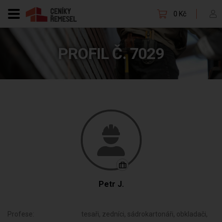
0 Kč
PROFIL Č. 7029
Petr J.
Profese:
tesaři, zedníci, sádrokartonáři, obkladači,