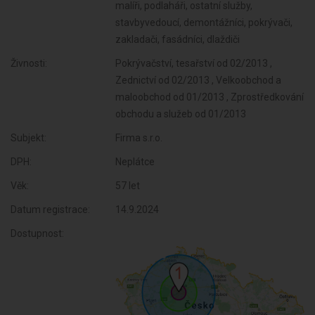
malíři, podlaháři, ostatní služby,
stavbyvedoucí, demontážníci, pokrývači,
zakladači, fasádníci, dlaždiči
Živnosti:
Pokrývačství, tesařství od 02/2013 ,
Zednictví od 02/2013 , Velkoobchod a
maloobchod od 01/2013 , Zprostředkování
obchodu a služeb od 01/2013
Subjekt:
Firma s.r.o.
DPH:
Neplátce
Věk:
57 let
Datum registrace:
14.9.2024
Dostupnost: