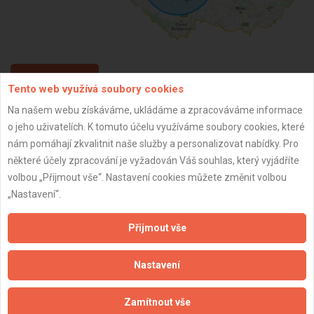
ZPĚT
Tento web využívá soubory cookies
Na našem webu získáváme, ukládáme a zpracováváme informace
o jeho uživatelích. K tomuto účelu využíváme soubory cookies, které
Aktualizováno z portálu ARES dne 14.09.2024 21:17:45
nám pomáhají zkvalitnit naše služby a personalizovat nabídky. Pro
některé účely zpracování je vyžadován Váš souhlas, který vyjádříte
volbou „Přijmout vše“. Nastavení cookies můžete změnit volbou
„Nastavení“.
Důležité informace
Přijmout vše
Naše firmy a řemeslníci
Zpracování a ochrana osobních údajů
Nastavení
Zásady pro používání souborů cookie
Obchodní podmínky (zprostředkování)
Zamítnout vše
Obchodní podmínky (rozpočtování)