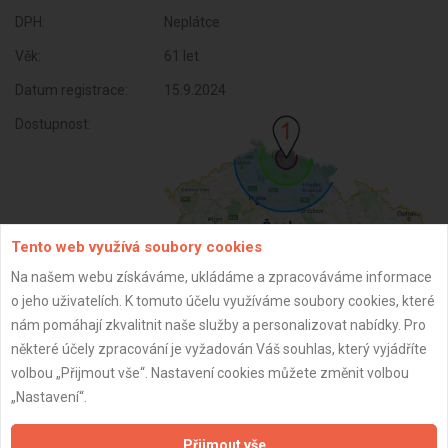
DPH:
Neplátce
Věk:
61 let
Datum registrace:
15.9.2024
Dostupnost:
Tento web využívá soubory cookies
Na našem webu získáváme, ukládáme a zpracováváme informace
o jeho uživatelích. K tomuto účelu využíváme soubory cookies, které
nám pomáhají zkvalitnit naše služby a personalizovat nabídky. Pro
některé účely zpracování je vyžadován Váš souhlas, který vyjádříte
ZPĚT
volbou „Přijmout vše“. Nastavení cookies můžete změnit volbou
„Nastavení“.
Aktualizováno z portálu ARES dne 11.01.2025 22:46:52
Přijmout vše