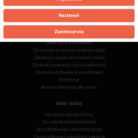
Nastavení
Důležité informace
Zamítnout vše
Naše firmy a řemeslníci
Zpracování a ochrana osobních údajů
Zásady pro používání souborů cookie
Obchodní podmínky (zprostředkování)
Obchodní podmínky (rozpočtování)
Reference
Naše excelové tabulky online
Naše služby
Servis pro stavební firmy
Zprostředkování řemeslníků
Zprostředkování samotných prací
Zprostředkování stavebních zakázek