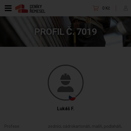
0 Kč
PROFIL Č. 7019
Lukáš F.
Profese:
zedníci, sádrokartonáři, malíři, podlaháři,