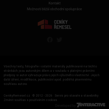
Kontakt
Možnosti bližší obchodní spolupráce
Všechny texty, fotografie i ostatní materiály publikované na těchto
stránkách jsou autorským dílem a v souladu s platnými právními
předpisy si autor vyhrazuje právo jejich výlučného vlastnictví. Jejich
další šíření, modifikace, publikování apod. podléhá písemnému
souhlasu autora.
CenikyRemesel.cz
© 2012 - 2026
Servis pro stavaře a stavebníky
Změnit souhlas s používáním cookies
Developed by