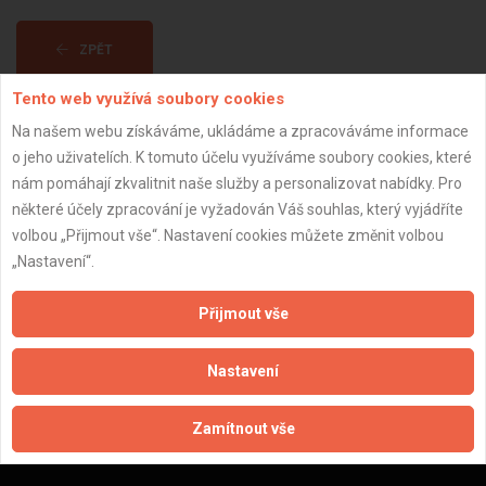
ZPĚT
Tento web využívá soubory cookies
Aktualizováno z portálu ARES dne 15.09.2024 12:53:02
Na našem webu získáváme, ukládáme a zpracováváme informace
o jeho uživatelích. K tomuto účelu využíváme soubory cookies, které
nám pomáhají zkvalitnit naše služby a personalizovat nabídky. Pro
některé účely zpracování je vyžadován Váš souhlas, který vyjádříte
volbou „Přijmout vše“. Nastavení cookies můžete změnit volbou
Důležité informace
„Nastavení“.
Naše firmy a řemeslníci
Přijmout vše
Zpracování a ochrana osobních údajů
Zásady pro používání souborů cookie
Nastavení
Obchodní podmínky (zprostředkování)
Obchodní podmínky (rozpočtování)
Zamítnout vše
Reference
Naše excelové tabulky online