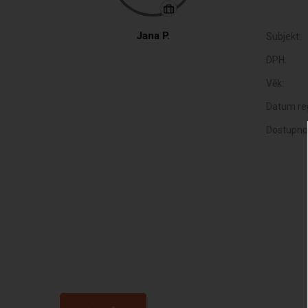
Jana P.
Subjekt:
DPH:
Věk:
Datum reg
Dostupno