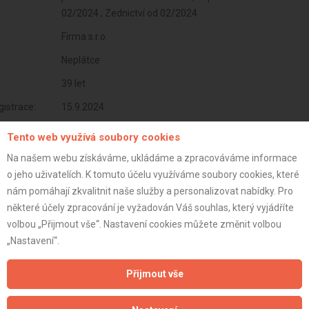
02/2024 , Zednictví od 02/2024
Firma s.r.o.
Neplátce
39 let
istrace:
15.9.2024
st:
Tento web využívá soubory cookies
Na našem webu získáváme, ukládáme a zpracováváme informace
o jeho uživatelích. K tomuto účelu využíváme soubory cookies, které
nám pomáhají zkvalitnit naše služby a personalizovat nabídky. Pro
některé účely zpracování je vyžadován Váš souhlas, který vyjádříte
volbou „Přijmout vše“. Nastavení cookies můžete změnit volbou
„Nastavení“.
Přijmout vše