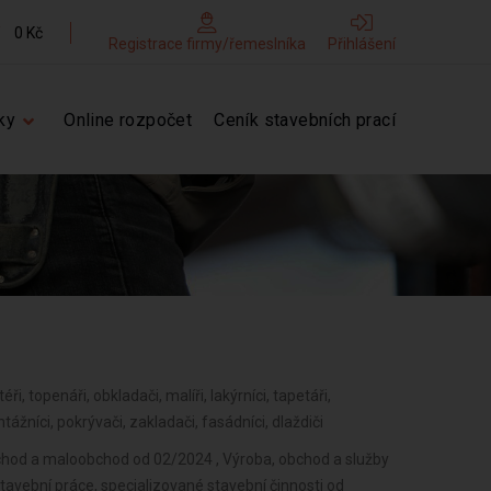
0 Kč
Registrace firmy/řemeslníka
Přihlášení
ky
Online rozpočet
Ceník stavebních prací
éři, topenáři, obkladači, malíři, lakýrníci, tapetáři,
tážníci, pokrývači, zakladači, fasádníci, dlaždiči
chod a maloobchod od 02/2024 , Výroba, obchod a služby
avební práce, specializované stavební činnosti od