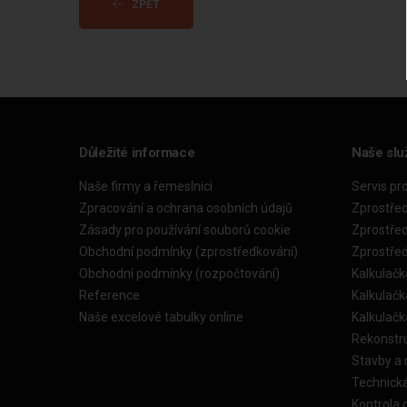
ZPĚT
Důležité informace
Naše slu
Naše firmy a řemeslníci
Servis pr
Zpracování a ochrana osobních údajů
Zprostře
Zásady pro používání souborů cookie
Zprostře
Obchodní podmínky (zprostředkování)
Zprostře
Obchodní podmínky (rozpočtování)
Kalkulačk
Reference
Kalkulač
Naše excelové tabulky online
Kalkulač
Rekonstr
Stavby a
Technick
Kontrola 