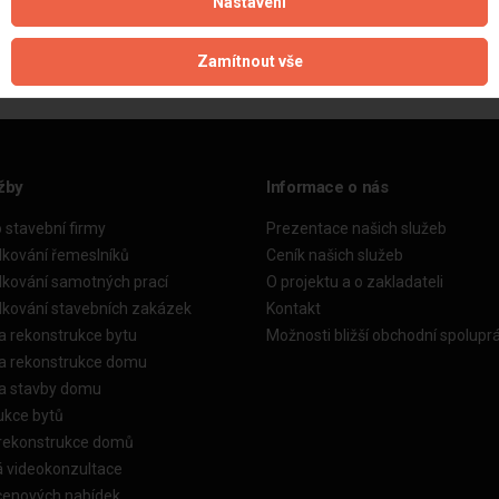
Nastavení
Aktualizováno z portálu ARES dne 22.09.2024 10:32:39
Zamítnout vše
žby
Informace o nás
o stavební firmy
Prezentace našich služeb
dkování řemeslníků
Ceník našich služeb
dkování samotných prací
O projektu a o zakladateli
dkování stavebních zakázek
Kontakt
a rekonstrukce bytu
Možnosti bližší obchodní spolupr
ka rekonstrukce domu
ka stavby domu
ukce bytů
 rekonstrukce domů
á videokonzultace
cenových nabídek