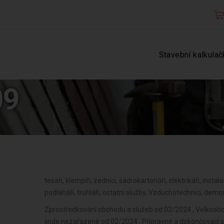
Stavební kalkulač
09
tesaři, klempíři, zedníci, sádrokartonáři, elektrikáři, instalat
podlaháři, truhláři, ostatní služby, Vzduchotechnici, demon
Zprostředkování obchodu a služeb od 02/2024 , Velkoob
jinde nezařazené od 02/2024 , Přípravné a dokončovací st