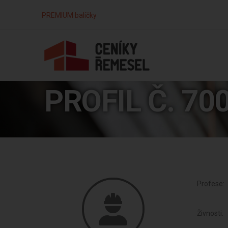
PREMIUM balíčky
PROFIL Č. 70
Profese:
Živnosti: