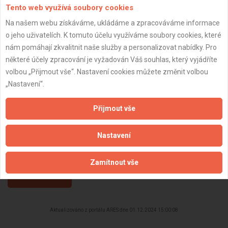
DPH:
Neplátce
Tento web využívá soubory cookies
Věk:
34 let
Na našem webu získáváme, ukládáme a zpracováváme informace
o jeho uživatelích. K tomuto účelu využíváme soubory cookies, které
Datum registrace:
24.10.2023
nám pomáhají zkvalitnit naše služby a personalizovat nabídky. Pro
Dostupnost:
některé účely zpracování je vyžadován Váš souhlas, který vyjádříte
volbou „Přijmout vše“. Nastavení cookies můžete změnit volbou
„Nastavení“.
Přijmout vše
Nastavení
Zamítnout vše
ZPĚT
Aktualizováno z portálu ARES dne 01.12.2024 15:00:08