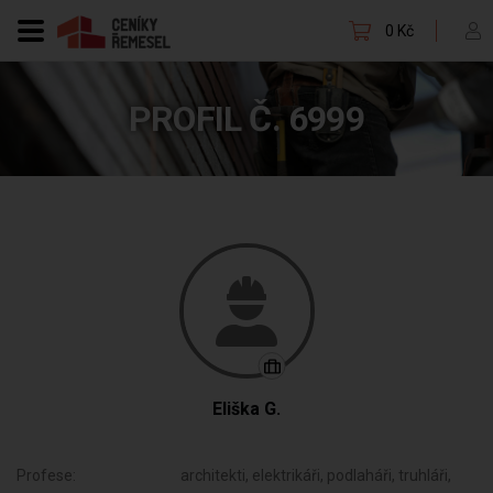
0 Kč
PROFIL Č. 6999
Eliška G.
Profese:
architekti, elektrikáři, podlaháři, truhláři,