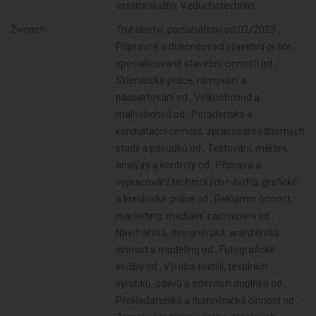
ostatní služby, Vzduchotechnici
Živnosti:
Truhlářství, podlahářství od 02/2023 ,
Přípravné a dokončovací stavební práce,
specializované stavební činnosti od ,
Sklenářské práce, rámování a
paspartování od , Velkoobchod a
maloobchod od , Poradenská a
konzultační činnost, zpracování odborných
studií a posudků od , Testování, měření,
analýzy a kontroly od , Příprava a
vypracování technických návrhů, grafické
a kresličské práce od , Reklamní činnost,
marketing, mediální zastoupení od ,
Návrhářská, designérská, aranžérská
činnost a modeling od , Fotografické
služby od , Výroba textilií, textilních
výrobků, oděvů a oděvních doplňků od ,
Překladatelská a tlumočnická činnost od ,