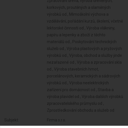
Zpracování dřeva, výroba dřevěných,
korkových, proutěných a slaměných
výrobků od , Mimoškolní výchova a
vzdělávání, pořádání kurzů, školení, včetně
lektorské činnosti od , Výroba vlákniny,
papíru a lepenky a zboží z těchto
materiálů od , Poskytování technických
služeb od , Výroba plastových a pryžových
výrobků od , Výroba, obchod a služby jinde
nezařazené od , Výroba a zpracování skla
od , Výroba stavebních hmot,
porcelánových, keramických a sádrových
výrobků od , Výroba neelektrických
zařízení pro domácnost od , Stavba a
výroba plavidel od , Výroba dalších výrobků
zpracovatelského průmyslu od ,
Zprostředkování obchodu a služeb od
Subjekt:
Firma s.r.o.