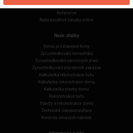
Obchodní podmínky (rozpočtování)
Reference
Naše excelové tabulky online
Naše služby
Servis pro stavební firmy
Zprostředkování řemeslníků
Zprostředkování samotných prací
Zprostředkování stavebních zakázek
Kalkulačka rekonstrukce bytu
Kalkulačka rekonstrukce domu
Kalkulačka stavby domu
Rekonstrukce bytů
Stavby a rekonstrukce domů
Technická videokonzultace
Kontrola cenových nabídek