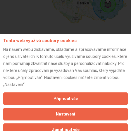
Tento web využívá soubory cookies
ZPĚT
Na našem webu získáváme, ukládáme a zpracováváme informace
o jeho uživatelích. K tomuto účelu využíváme soubory cookies, které
Aktualizováno z portálu ARES dne 02.01.2024 03:00:15
nám pomáhají zkvalitnit naše služby a personalizovat nabídky. Pro
některé účely zpracování je vyžadován Váš souhlas, který vyjádříte
volbou „Přijmout vše“. Nastavení cookies můžete změnit volbou
„Nastavení“.
Důležité informace
Přijmout vše
Naše firmy a řemeslníci
Nastavení
Zpracování a ochrana osobních údajů
Zásady pro používání souborů cookie
Zamítnout vše
Obchodní podmínky (zprostředkování)