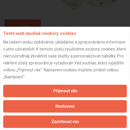
ZPĚT
Tento web využívá soubory cookies
Na našem webu získáváme, ukládáme a zpracováváme informace
Aktualizováno z portálu ARES dne 28.12.2023 21:45:09
o jeho uživatelích. K tomuto účelu využíváme soubory cookies, které
nám pomáhají zkvalitnit naše služby a personalizovat nabídky. Pro
některé účely zpracování je vyžadován Váš souhlas, který vyjádříte
volbou „Přijmout vše“. Nastavení cookies můžete změnit volbou
„Nastavení“.
Důležité informace
Přijmout vše
Naše firmy a řemeslníci
Zpracování a ochrana osobních údajů
Nastavení
Zásady pro používání souborů cookie
Obchodní podmínky (zprostředkování)
Zamítnout vše
Obchodní podmínky (rozpočtování)
Reference