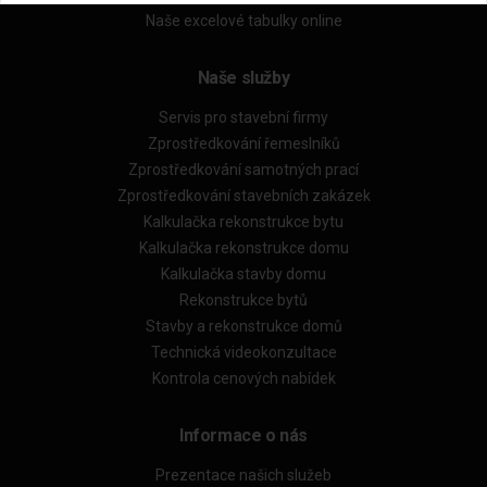
Naše excelové tabulky online
Naše služby
Servis pro stavební firmy
Zprostředkování řemeslníků
Zprostředkování samotných prací
Zprostředkování stavebních zakázek
Kalkulačka rekonstrukce bytu
Kalkulačka rekonstrukce domu
Kalkulačka stavby domu
Rekonstrukce bytů
Stavby a rekonstrukce domů
Technická videokonzultace
Kontrola cenových nabídek
Informace o nás
Prezentace našich služeb