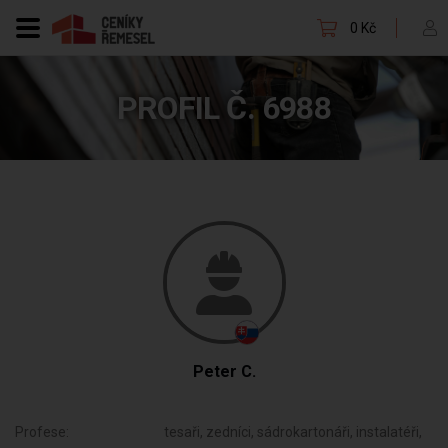
0 Kč
PROFIL Č. 6988
Peter C.
Profese:
tesaři, zedníci, sádrokartonáři, instalatéři,