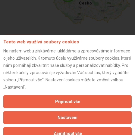
Tento web využívá soubory cookies
ZPĚT
Na našem webu získáváme, ukládáme a zpracováváme informace
o jeho uživatelích. K tomuto účelu využíváme soubory cookies, které
Aktualizováno z portálu ARES dne 01.12.2025 11:45:02
nám pomáhají zkvalitnit naše služby a personalizovat nabídky. Pro
některé účely zpracování je vyžadován Váš souhlas, který vyjádříte
volbou „Přijmout vše“. Nastavení cookies můžete změnit volbou
„Nastavení“.
Důležité informace
Přijmout vše
Naše firmy a řemeslníci
Nastavení
Zpracování a ochrana osobních údajů
Zásady pro používání souborů cookie
Zamítnout vše
Obchodní podmínky (zprostředkování)