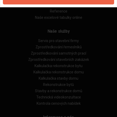
Obchodní podmínky (rozpočtování)
Reference
Naše excelové tabulky online
Naše služby
Servis pro stavební firmy
Zprostředkování řemeslníků
Zprostředkování samotných prací
Zprostředkování stavebních zakázek
Kalkulačka rekonstrukce bytu
Kalkulačka rekonstrukce domu
Kalkulačka stavby domu
Rekonstrukce bytů
Stavby a rekonstrukce domů
Technická videokonzultace
Kontrola cenových nabídek