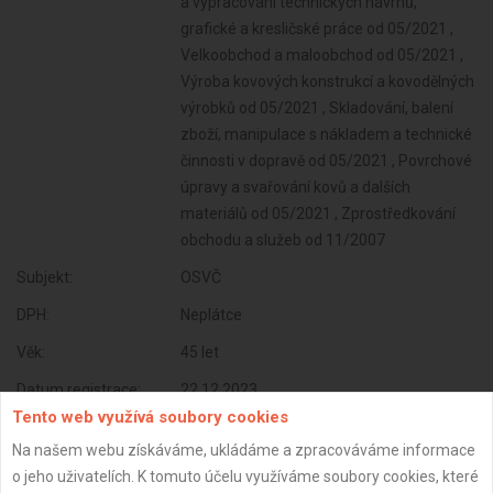
a vypracování technických návrhů,
grafické a kresličské práce od 05/2021 ,
Velkoobchod a maloobchod od 05/2021 ,
Výroba kovových konstrukcí a kovodělných
výrobků od 05/2021 , Skladování, balení
zboží, manipulace s nákladem a technické
činnosti v dopravě od 05/2021 , Povrchové
úpravy a svařování kovů a dalších
materiálů od 05/2021 , Zprostředkování
obchodu a služeb od 11/2007
Subjekt:
OSVČ
DPH:
Neplátce
Věk:
45 let
Datum registrace:
22.12.2023
Tento web využívá soubory cookies
Dostupnost:
Na našem webu získáváme, ukládáme a zpracováváme informace
o jeho uživatelích. K tomuto účelu využíváme soubory cookies, které