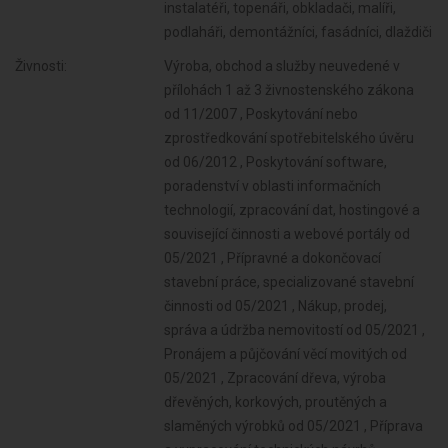
instalatéři, topenáři, obkladači, malíři,
podlaháři, demontážníci, fasádníci, dlaždiči
Živnosti:
Výroba, obchod a služby neuvedené v
přílohách 1 až 3 živnostenského zákona
od 11/2007 , Poskytování nebo
zprostředkování spotřebitelského úvěru
od 06/2012 , Poskytování software,
poradenství v oblasti informačních
technologií, zpracování dat, hostingové a
související činnosti a webové portály od
05/2021 , Přípravné a dokončovací
stavební práce, specializované stavební
činnosti od 05/2021 , Nákup, prodej,
správa a údržba nemovitostí od 05/2021 ,
Pronájem a půjčování věcí movitých od
05/2021 , Zpracování dřeva, výroba
dřevěných, korkových, proutěných a
slaměných výrobků od 05/2021 , Příprava