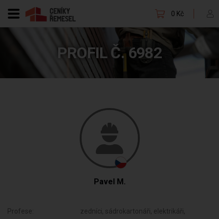
0 Kč
PROFIL Č. 6982
Pavel M.
Profese:
zedníci, sádrokartonáři, elektrikáři,