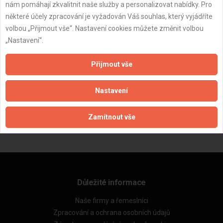
nám pomáhají zkvalitnit naše služby a personalizovat nabídky. Pro
některé účely zpracování je vyžadován Váš souhlas, který vyjádříte
volbou „Přijmout vše“. Nastavení cookies můžete změnit volbou
„Nastavení“.
Přijmout vše
ZPĚT
Nastavení
Zamítnout vše
Aktualizováno z portálu ARES dne 01.12.2024 23:45:08
Důležité informace
Naše firmy a řemeslníci
Zpracování a ochrana osobních údajů