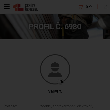
0 Kč
PROFIL Č. 6980
Vasyl Y.
Profese:
zedníci, sádrokartonáři, elektrikáři,