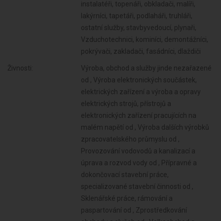
instalatéři, topenáři, obkladači, malíři,
lakýrníci, tapetáři, podlaháři, truhláři,
ostatní služby, stavbyvedoucí, plynaři,
Vzduchotechnici, kominíci, demontážníci,
pokrývači, zakladači, fasádníci, dlaždiči
Živnosti:
Výroba, obchod a služby jinde nezařazené
od , Výroba elektronických součástek,
elektrických zařízení a výroba a opravy
elektrických strojů, přístrojů a
elektronických zařízení pracujících na
malém napětí od , Výroba dalších výrobků
zpracovatelského průmyslu od ,
Provozování vodovodů a kanalizací a
úprava a rozvod vody od , Přípravné a
dokončovací stavební práce,
specializované stavební činnosti od ,
Sklenářské práce, rámování a
paspartování od , Zprostředkování