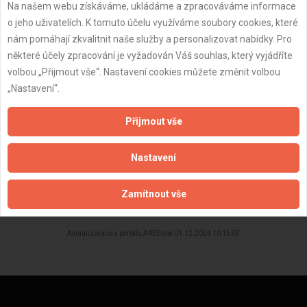
Datum registrace:
21.12.2023
Na našem webu získáváme, ukládáme a zpracováváme informace
o jeho uživatelích. K tomuto účelu využíváme soubory cookies, které
Dostupnost:
nám pomáhají zkvalitnit naše služby a personalizovat nabídky. Pro
některé účely zpracování je vyžadován Váš souhlas, který vyjádříte
volbou „Přijmout vše“. Nastavení cookies můžete změnit volbou
„Nastavení“.
Přijmout vše
Nastavení
ZPĚT
Zamítnout vše
Aktualizováno z portálu ARES dne 01.12.2024 10:15:07