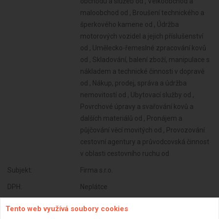
obchodu a služeb od , Velkoobchod a
maloobchod od , Broušení technického a
šperkového kamene od , Údržba
motorových vozidel a jejich příslušenství
od , Umělecko-řemeslné zpracování kovů
od , Skladování, balení zboží, manipulace s
nákladem a technické činnosti v dopravě
od , Nákup, prodej, správa a údržba
nemovitostí od , Ubytovací služby od ,
Povrchové úpravy a svařování kovů a
dalších materiálů od , Pronájem a
půjčování věcí movitých od , Provozování
cestovní agentury a průvodcovská činnost
v oblasti cestovního ruchu od
Subjekt:
Firma s.r.o.
DPH:
Neplátce
Věk:
32 let
Tento web využívá soubory cookies