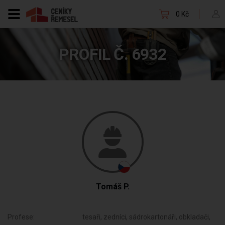
0 Kč
PROFIL Č. 6932
Tomáš P.
Profese:
tesaři, zedníci, sádrokartonáři, obkladači,