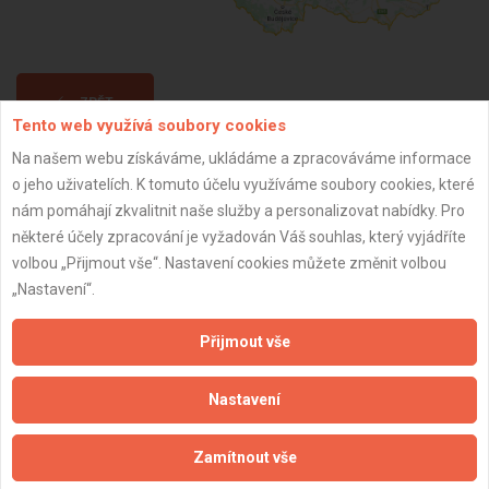
ZPĚT
Tento web využívá soubory cookies
Na našem webu získáváme, ukládáme a zpracováváme informace
Aktualizováno z portálu ARES dne 29.12.2023 06:45:08
o jeho uživatelích. K tomuto účelu využíváme soubory cookies, které
nám pomáhají zkvalitnit naše služby a personalizovat nabídky. Pro
některé účely zpracování je vyžadován Váš souhlas, který vyjádříte
volbou „Přijmout vše“. Nastavení cookies můžete změnit volbou
„Nastavení“.
Důležité informace
Přijmout vše
Naše firmy a řemeslníci
Zpracování a ochrana osobních údajů
Nastavení
Zásady pro používání souborů cookie
Obchodní podmínky (zprostředkování)
Zamítnout vše
Obchodní podmínky (rozpočtování)
Reference