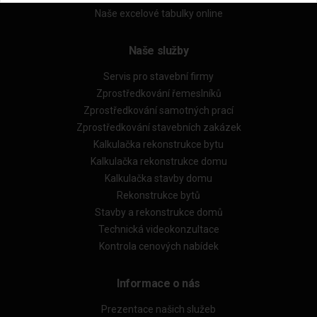
Naše excelové tabulky online
Naše služby
Servis pro stavební firmy
Zprostředkování řemeslníků
Zprostředkování samotných prací
Zprostředkování stavebních zakázek
Kalkulačka rekonstrukce bytu
Kalkulačka rekonstrukce domu
Kalkulačka stavby domu
Rekonstrukce bytů
Stavby a rekonstrukce domů
Technická videokonzultace
Kontrola cenových nabídek
Informace o nás
Prezentace našich služeb