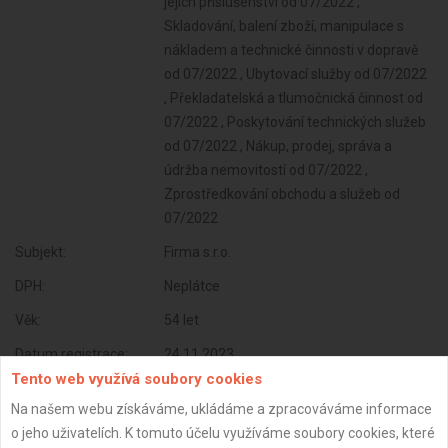
jejich příslušenství od 07/2022 ,
Skladování, balení zboží, manipulace s
nákladem a technické činnosti v dopravě
od 07/2022 , Ubytovací služby od 07/2022
, Překladatelská a tlumočnická činnost od
07/2022 , Poskytování technických služeb
od 07/2022 , Nákup, prodej, správa a
údržba nemovitostí od 07/2022 ,
Zprostředkování obchodu a služeb od
07/2022
Subjekt:
Firma s.r.o.
DPH:
Neplátce
Věk:
54 let
Datum registrace:
24.11.2023
Tento web využívá soubory cookies
Dostupnost:
Na našem webu získáváme, ukládáme a zpracováváme informace
o jeho uživatelích. K tomuto účelu využíváme soubory cookies, které