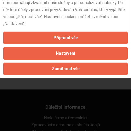
nám pomáhají zkvalitnit naše služby a personalizovat nabídky. Pro
některé účely zpracování je vyžadován Váš souhlas, který vyjádříte
volbou „Přijmout vše“. Nastavení cookies můžete změnit volbou
„Nastavení“.
Přijmout vše
ZPĚT
Nastavení
Zamítnout vše
Aktualizováno z portálu ARES dne 12.01.2025 13:59:12
Důležité informace
Naše firmy a řemeslníci
Zpracování a ochrana osobních údajů