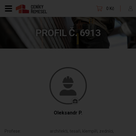
0 Kč
PROFIL Č. 6913
Oleksandr P.
Profese:
architekti, tesaři, klempíři, zedníci,