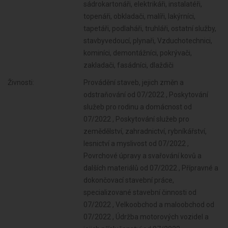
sádrokartonáři, elektrikáři, instalatéři,
topenáři, obkladači, malíři, lakýrníci,
tapetáři, podlaháři, truhláři, ostatní služby,
stavbyvedoucí, plynaři, Vzduchotechnici,
kominíci, demontážníci, pokrývači,
zakladači, fasádníci, dlaždiči
Živnosti:
Provádění staveb, jejich změn a
odstraňování od 07/2022 , Poskytování
služeb pro rodinu a domácnost od
07/2022 , Poskytování služeb pro
zemědělství, zahradnictví, rybníkářství,
lesnictví a myslivost od 07/2022 ,
Povrchové úpravy a svařování kovů a
dalších materiálů od 07/2022 , Přípravné a
dokončovací stavební práce,
specializované stavební činnosti od
07/2022 , Velkoobchod a maloobchod od
07/2022 , Údržba motorových vozidel a